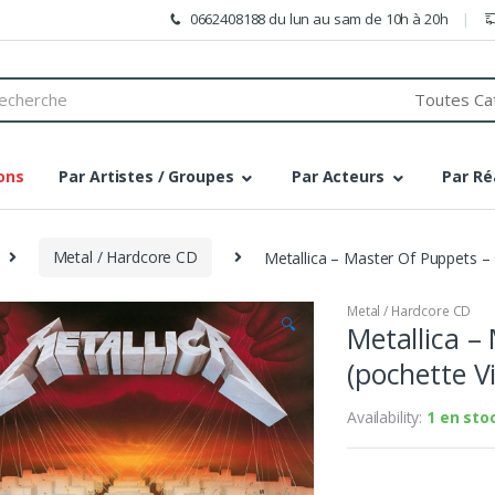
0662408188 du lun au sam de 10h à 20h
h
ons
Par Artistes / Groupes
Par Acteurs
Par Ré
Metal / Hardcore CD
Metallica – Master Of Puppets – 
Metal / Hardcore CD
🔍
Metallica –
(pochette Vi
Availability:
1 en sto