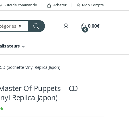
Suivi de commande
Acheter
Mon Compte
0,00
€
0
alisateurs
CD (pochette Vinyl Replica Japon)
 Master Of Puppets – CD
nyl Replica Japon)
ck