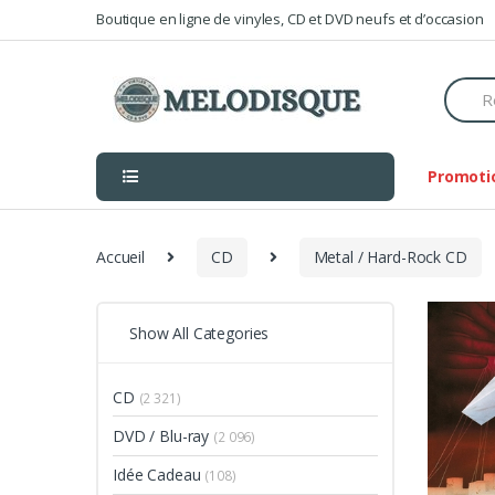
Skip
Skip
Boutique en ligne de vinyles, CD et DVD neufs et d’occasion
to
to
navigation
content
Searc
for:
Promoti
Accueil
CD
Metal / Hard-Rock CD
Show All Categories
CD
(2 321)
DVD / Blu-ray
(2 096)
Idée Cadeau
(108)