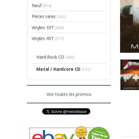
Neuf
(914)
Pièces rares
(162)
Vinyles 33T
(866)
Vinyles 45T
(577)
Hard-Rock CD
(386)
Metal / Hardcore CD
(131)
Voir toutes les promos