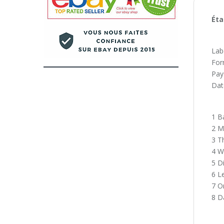
Éta
Lab
For
Pay
Dat
1 B
2 M
3 T
4 W
5 D
6 L
7 O
8 D