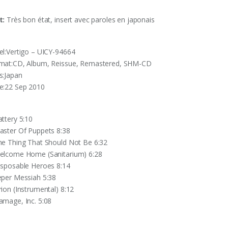
t:
Très bon état, insert avec paroles en japonais
el:Vertigo ‎– UICY-94664
mat:CD, Album, Reissue, Remastered, SHM-CD
s:Japan
e:22 Sep 2010
attery 5:10
aster Of Puppets 8:38
he Thing That Should Not Be 6:32
elcome Home (Sanitarium) 6:28
isposable Heroes 8:14
eper Messiah 5:38
rion (Instrumental) 8:12
amage, Inc. 5:08