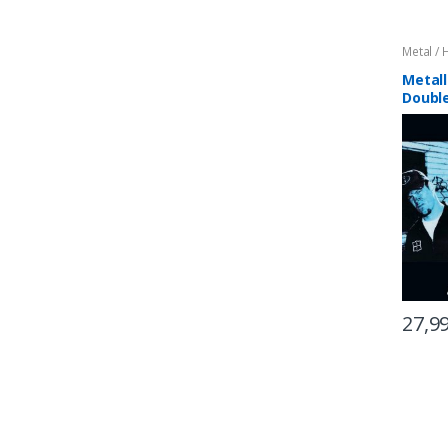
Metal /
Metall
Double
Replic
27,9