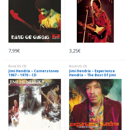
7,99
€
3,25
€
Rock US CD
Rock US CD
Jimi Hendrix – Cornerstones
Jimi Hendrix – Experience
1967 – 1970 – CD
Hendrix – The Best Of Jimi
Hendrix – CD