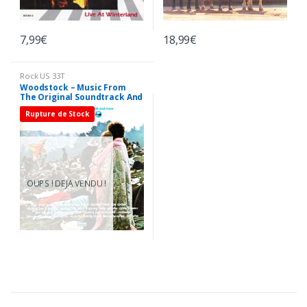
7,99
€
18,99
€
Rock US 33T
Woodstock – Music From
The Original Soundtrack And
More – 3 x Vinyl LP 33T
Rupture de Stock
OUPS ! DEJA VENDU !