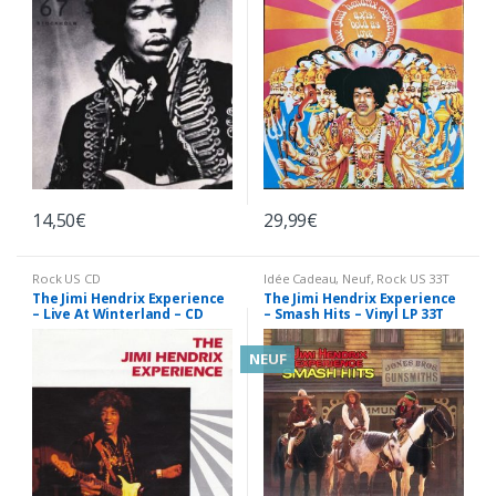
14,50
€
29,99
€
Rock US CD
Idée Cadeau
,
Neuf
,
Rock US 33T
The Jimi Hendrix Experience
The Jimi Hendrix Experience
– Live At Winterland – CD
– Smash Hits – Vinyl LP 33T
Neuf sous Blister
NEUF