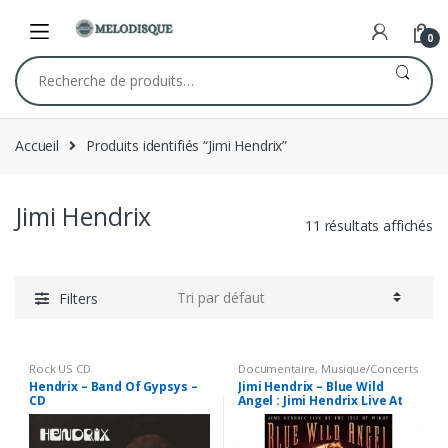
Skip
Skip
to
to
0
navigation
content
Recherche
pour :
Accueil
Produits identifiés “Jimi Hendrix”
Jimi Hendrix
11 résultats affichés
Filters
Rock US CD
Documentaire
,
Musique/Concerts
DVD
Hendrix – Band Of Gypsys –
Jimi Hendrix – Blue Wild
CD
Angel : Jimi Hendrix Live At
The Isle Of Wight – DVD