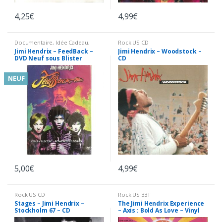
4,25
€
4,99
€
Documentaire
,
Idée Cadeau
,
Rock US CD
Musique/Concerts DVD
,
Neuf
Jimi Hendrix – FeedBack –
Jimi Hendrix – Woodstock –
DVD Neuf sous Blister
CD
NEUF
5,00
€
4,99
€
Rock US CD
Rock US 33T
Stages – Jimi Hendrix –
The Jimi Hendrix Experience
Stockholm 67 – CD
– Axis : Bold As Love – Vinyl
LP 33T + Insert