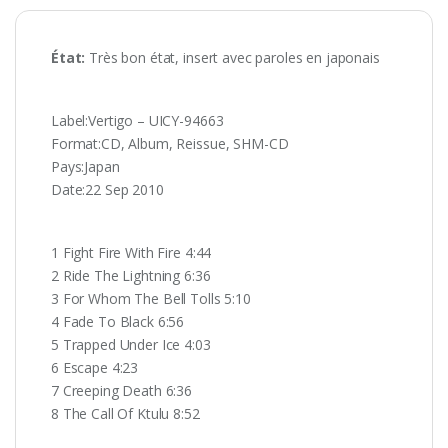
État:
Très bon état, insert avec paroles en japonais
Label:Vertigo ‎– UICY-94663
Format:CD, Album, Reissue, SHM-CD
Pays:Japan
Date:22 Sep 2010
1 Fight Fire With Fire 4:44
2 Ride The Lightning 6:36
3 For Whom The Bell Tolls 5:10
4 Fade To Black 6:56
5 Trapped Under Ice 4:03
6 Escape 4:23
7 Creeping Death 6:36
8 The Call Of Ktulu 8:52