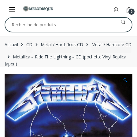
Skip
Skip
to
to
0
navigation
content
Recherche
pour :
Accueil
CD
Metal / Hard-Rock CD
Metal / Hardcore CD
Metallica – Ride The Lightning – CD (pochette Vinyl Replica
Japon)
🔍