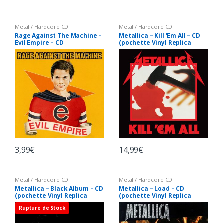
Metal / Hardcore CD
Metal / Hardcore CD
Rage Against The Machine –
Metallica – Kill ‘Em All – CD
Evil Empire – CD
(pochette Vinyl Replica
Japon)
3,99
€
14,99
€
Metal / Hardcore CD
Metal / Hardcore CD
Metallica – Black Album – CD
Metallica – Load – CD
(pochette Vinyl Replica
(pochette Vinyl Replica
Japon)
Japon)
Rupture de Stock