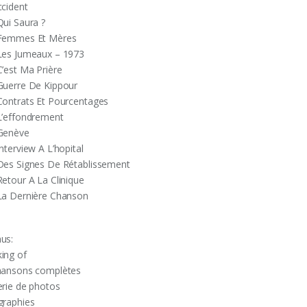
ccident
Qui Saura ?
Femmes Et Mères
Les Jumeaux – 1973
C’est Ma Prière
Guerre De Kippour
Contrats Et Pourcentages
L’effondrement
Genève
nterview A L’hopital
Des Signes De Rétablissement
Retour A La Clinique
La Dernière Chanson
us:
ing of
hansons complètes
erie de photos
graphies