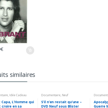
9
€
its similaires
ntaire
,
Idée Cadeau
Documentaire
,
Neuf
Document
t Capa, L’Homme qui
S’il n’en restait qu’une –
Apocaly
t croire en sa
DVD Neuf sous Blister
Guerre 