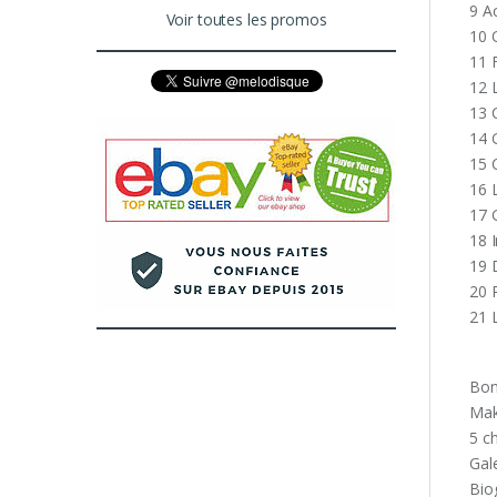
9 A
Voir toutes les promos
10 
11 
12 
13 
14 
15 
16 
17 
18 I
19 
20 
21 
Bon
Mak
5 c
Gal
Bio