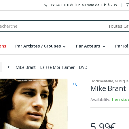
0662408188 du lun au sam de 10h à 20h
h
ons
Par Artistes / Groupes
Par Acteurs
Par Ré
Mike Brant – Laisse Moi T’aimer – DVD
Documentaire
,
Musique
🔍
Mike Brant 
Availability:
1 en sto
5,99
€