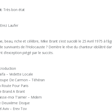
t:
Très bon état
 Erez Laufer
e, beau, riche et célèbre, Mike Brant s’est suicidé le 25 Avril 1975 à l’
 de survivants de l’Holocauste ? Derrière le rêve du chanteur idolâtré dan
nt d’exception piégé par le succès.
ntroduction
aïfa – Vedette Locale
roupe De Carmon – Téhéran
n Route Pour Paris
e Brand A Brant
aisse-moi T’aimer – Midem
e Deuxième Disque
el Aviv – Erev Tov