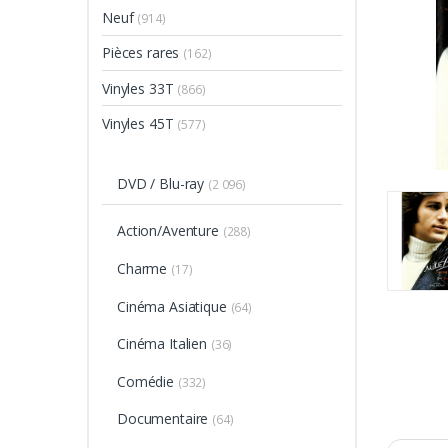
Neuf
(914)
Pièces rares
(162)
Vinyles 33T
(866)
Vinyles 45T
(577)
DVD / Blu-ray
(2 096)
Action/Aventure
(288)
Charme
(17)
Cinéma Asiatique
(64)
Cinéma Italien
(36)
Comédie
(332)
Documentaire
(64)