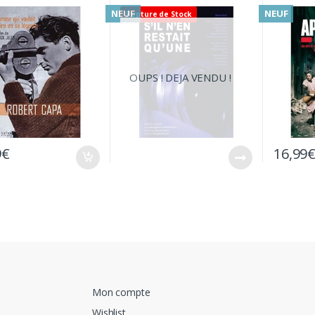
de – DVD
3 DVD Ne
NEUF
NEUF
Rupture de Stock
OUPS ! DEJA VENDU !
9
€
16,99
Mon compte
Wishlist