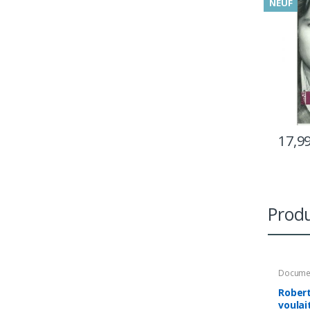
NEUF
17,9
Produ
Docume
Rober
voulai