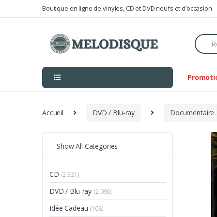
Skip
Skip
Boutique en ligne de vinyles, CD et DVD neufs et d’occasion
to
to
navigation
content
Searc
for:
Promoti
Accueil
DVD / Blu-ray
Documentaire
Show All Categories
CD
(2 321)
DVD / Blu-ray
(2 096)
Idée Cadeau
(108)