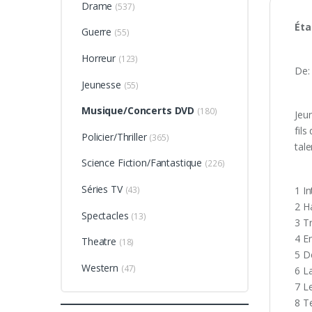
Drame
(537)
Éta
Guerre
(55)
Horreur
(123)
De:
Jeunesse
(55)
Musique/Concerts DVD
(180)
Jeun
fils
Policier/Thriller
(365)
tale
Science Fiction/Fantastique
(226)
Séries TV
(43)
1 I
2 H
Spectacles
(13)
3 T
4 E
Theatre
(18)
5 D
Western
(47)
6 L
7 L
8 T