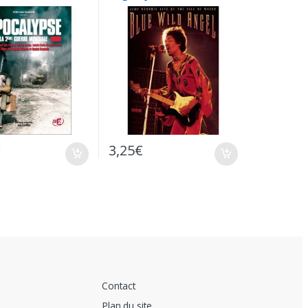
uf sous Blister
At The Isle Of Wight –
DVD
€
3,25
€
Contact
Plan du site