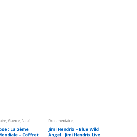
aire
,
Guerre
,
Neuf
Documentaire
,
Musique/Concerts DVD
pse : La 2ème
Jimi Hendrix – Blue Wild
Mondiale – Coffret
Angel : Jimi Hendrix Live