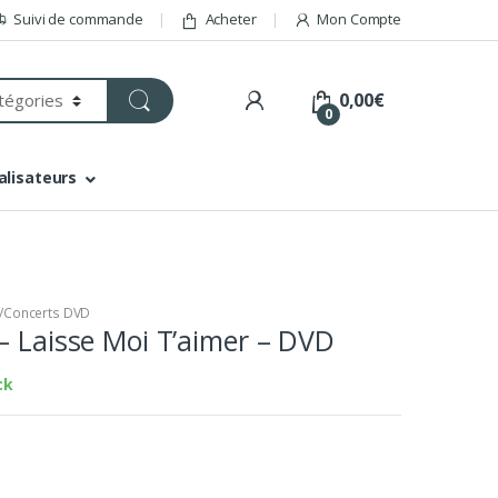
Suivi de commande
Acheter
Mon Compte
0,00
€
0
alisateurs
/Concerts DVD
– Laisse Moi T’aimer – DVD
ck