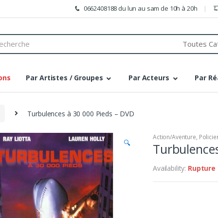
0662408188 du lun au sam de 10h à 20h
h
ons
Par Artistes / Groupes
Par Acteurs
Par Ré
Turbulences à 30 000 Pieds – DVD
Action/Aventure
,
Policier
🔍
Turbulences
Availability:
Rupture 