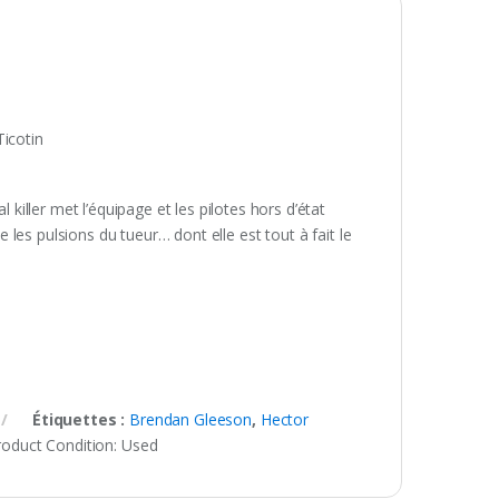
Ticotin
 killer met l’équipage et les pilotes hors d’état
ue les pulsions du tueur… dont elle est tout à fait le
Étiquettes :
Brendan Gleeson
,
Hector
roduct Condition:
Used