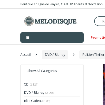
Skip
Skip
Boutique en ligne de vinyles, CD et DVD neufs et d’occasion
to
to
navigation
content
Searc
for:
Promoti
Accueil
DVD / Blu-ray
Policier/Thriller
Show All Categories
CD
(2 321)
DVD / Blu-ray
(2 096)
Idée Cadeau
(108)