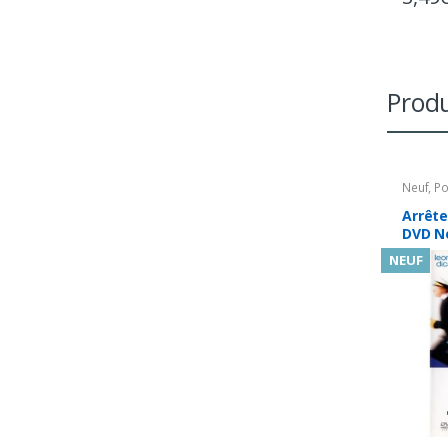
Produ
Neuf
,
Po
Arrête
DVD Ne
NEUF