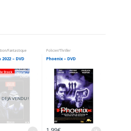
ction/Fantastique
Policier/Thriller
 2022 – DVD
Phoenix – DVD
de Stock
 DEJA VENDU !
1,99
€