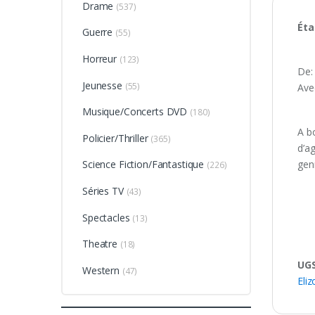
Drame
(537)
Éta
Guerre
(55)
Horreur
(123)
De:
Jeunesse
(55)
Ave
Musique/Concerts DVD
(180)
A bo
Policier/Thriller
(365)
d’ag
gen
Science Fiction/Fantastique
(226)
Séries TV
(43)
Spectacles
(13)
Theatre
(18)
UGS
Western
(47)
Eli