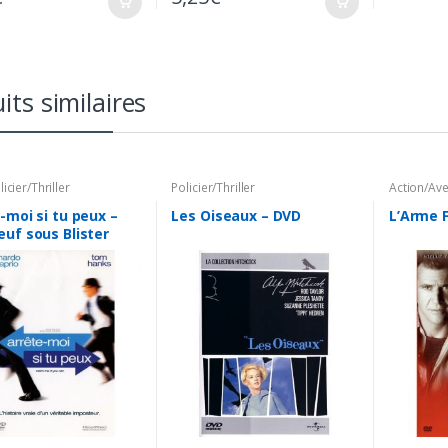
its similaires
licier/Thriller
Policier/Thriller
Action/Av
-moi si tu peux –
Les Oiseaux – DVD
L’Arme F
uf sous Blister