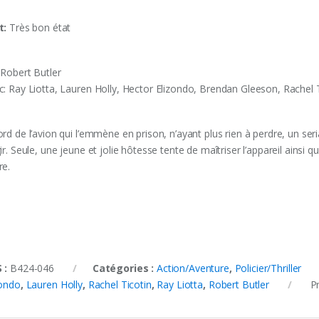
t:
Très bon état
 Robert Butler
c: Ray Liotta, Lauren Holly, Hector Elizondo, Brendan Gleeson, Rachel 
rd de l’avion qui l’emmène en prison, n’ayant plus rien à perdre, un serial
ir. Seule, une jeune et jolie hôtesse tente de maîtriser l’appareil ainsi q
re.
 :
B424-046
Catégories :
Action/Aventure
,
Policier/Thriller
zondo
,
Lauren Holly
,
Rachel Ticotin
,
Ray Liotta
,
Robert Butler
P