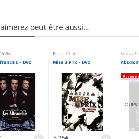
aimerez peut-être aussi…
Thriller
Policier/Thriller
Science Fi
franchis – DVD
Mise à Prix – DVD
Absolom
Rupture 
OUPS !
€
5,25
€