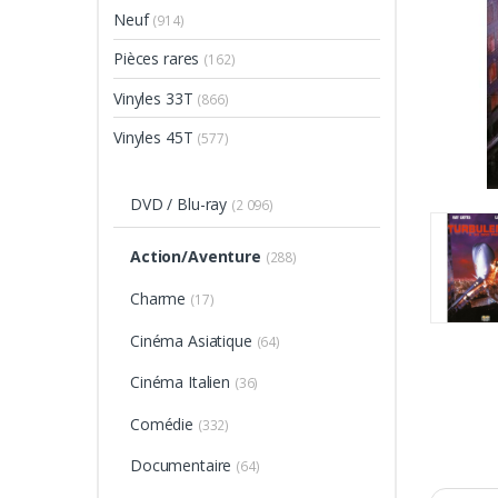
Neuf
(914)
Pièces rares
(162)
Vinyles 33T
(866)
Vinyles 45T
(577)
DVD / Blu-ray
(2 096)
Action/Aventure
(288)
Charme
(17)
Cinéma Asiatique
(64)
Cinéma Italien
(36)
Comédie
(332)
Documentaire
(64)