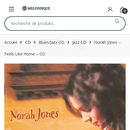
Skip
Skip
to
to
0
navigation
content
Recherche
pour :
Accueil
CD
Blues/Jazz CD
Jazz CD
Norah Jones –
Feels Like Home – CD
🔍