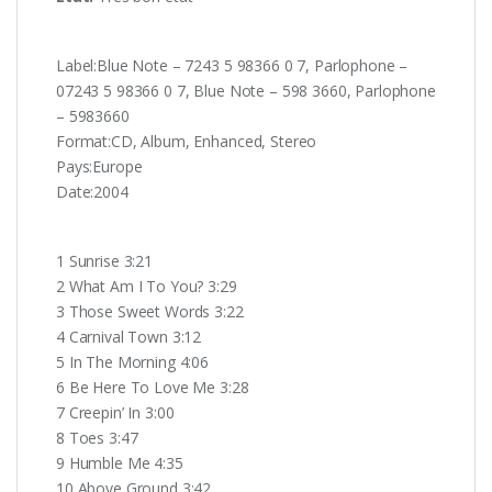
Label:Blue Note ‎– 7243 5 98366 0 7, Parlophone ‎–
07243 5 98366 0 7, Blue Note ‎– 598 3660, Parlophone
‎– 5983660
Format:CD, Album, Enhanced, Stereo
Pays:Europe
Date:2004
1 Sunrise 3:21
2 What Am I To You? 3:29
3 Those Sweet Words 3:22
4 Carnival Town 3:12
5 In The Morning 4:06
6 Be Here To Love Me 3:28
7 Creepin’ In 3:00
8 Toes 3:47
9 Humble Me 4:35
10 Above Ground 3:42