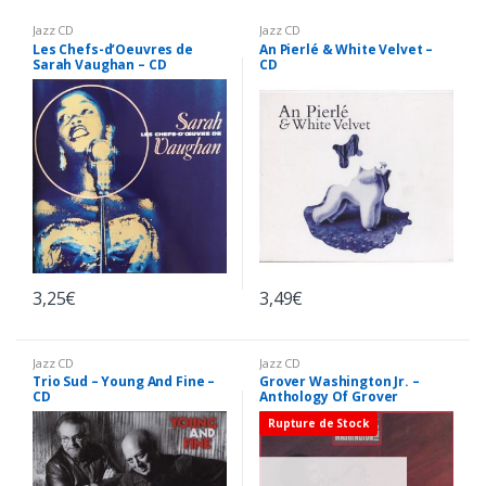
Jazz CD
Jazz CD
Les Chefs-d’Oeuvres de
An Pierlé & White Velvet –
Sarah Vaughan – CD
CD
3,25
€
3,49
€
Jazz CD
Jazz CD
Trio Sud – Young And Fine –
Grover Washington Jr. –
CD
Anthology Of Grover
Washington Jr. – CD
Rupture de Stock