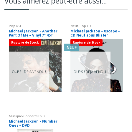
Vous aimerez peut-être aussi…
Pop 45T
Neuf
,
Pop CD
Michael Jackson – Another
Michael Jackson – Xscape –
Part Of Me – Vinyl 7″ 45T
CD Neuf sous Blister
(Single)
Rupture de Stock
Rupture de Stock
NEUF
OUPS ! DEJA VENDU !
OUPS ! DEJA VENDU !
Musique/Concerts DVD
Michael Jackson – Number
Ones – DVD