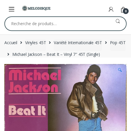
Skip
Skip
to
to
0
navigation
content
Recherche
pour :
Accueil
Vinyles 45T
Variété Internationale 45T
Pop 45T
Michael Jackson – Beat It – Vinyl 7″ 45T (Single)
🔍