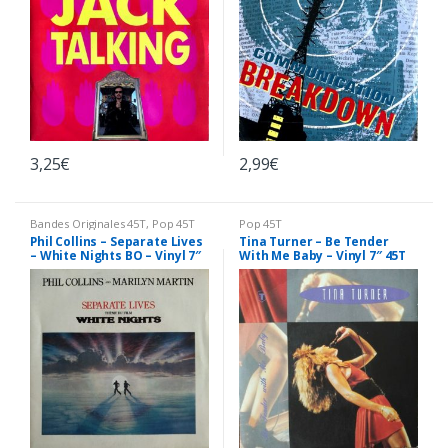
3,25
€
2,99
€
Bandes Originales 45T
,
Pop 45T
Pop 45T
Phil Collins – Separate Lives
Tina Turner – Be Tender
– White Nights BO – Vinyl 7″
With Me Baby – Vinyl 7″ 45T
45T (Single)
(Single)