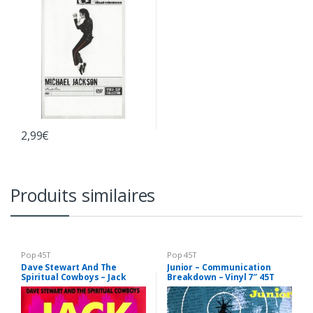
2,99
€
Produits similaires
Pop 45T
Pop 45T
Dave Stewart And The
Junior – Communication
Spiritual Cowboys – Jack
Breakdown – Vinyl 7″ 45T
Talking – Vinyl 7″ 45T
(Single)
(Single)