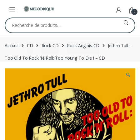
Skip
Skip
to
to
0
navigation
content
Recherche
pour :
Accueil
CD
Rock CD
Rock Anglais CD
Jethro Tull –
Too Old To Rock ‘N’ Roll: Too Young To Die ! – CD
🔍