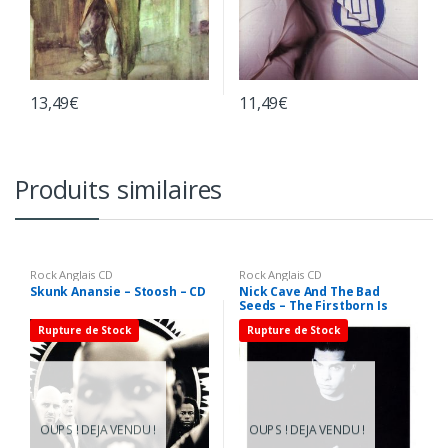
13,49
€
11,49
€
Produits similaires
Rock Anglais CD
Rock Anglais CD
Skunk Anansie – Stoosh – CD
Nick Cave And The Bad
Seeds – The Firstborn Is
Dead – CD
Rupture de Stock
Rupture de Stock
OUPS ! DEJA VENDU !
OUPS ! DEJA VENDU !