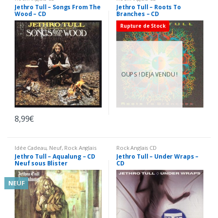
Jethro Tull – Songs From The
Jethro Tull – Roots To
Wood – CD
Branches – CD
Rupture de Stock
OUPS ! DEJA VENDU !
8,99
€
Idée Cadeau
,
Neuf
,
Rock Anglais
Rock Anglais CD
CD
Jethro Tull – Aqualung – CD
Jethro Tull – Under Wraps –
Neuf sous Blister
CD
NEUF