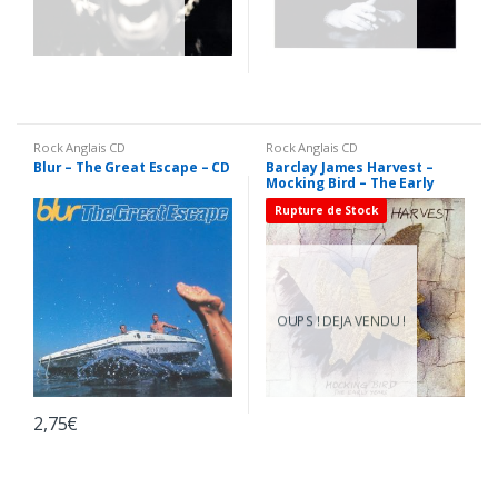
Rock Anglais CD
Rock Anglais CD
Blur – The Great Escape – CD
Barclay James Harvest –
Mocking Bird – The Early
Years – CD
Rupture de Stock
OUPS ! DEJA VENDU !
2,75
€