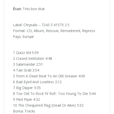
État:
Très
bon état
Label: Chrysalis – 7243 5 41573 2 5
Format: CD, Album, Reissue, Remastered, Repress
Pays: Europe
1 Quizz Kid 5:09
2 Crazed Institution 4:48
3 Salamander 2:51
4 Taxi Grab 3:54
5 From A Dead Beat To An Old Greaser 4:09
6 Bad-Eyed And Loveless 2:12
7 Big Dipper 3:35
8 Too Old To Rock ‘N’ Roll : Too Young To Die 5:44
9 Pied Piper 4:32
10 The Chequered Flag (Dead Or Alive) 5:32
Bonus Tracks