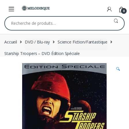
Skip
Skip
to
to
0
navigation
content
Recherche
pour :
Accueil
DVD / Blu-ray
Science Fiction/Fantastique
Starship Troopers – DVD Édition Spéciale
🔍