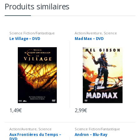
Produits similaires
Science Fiction/Fantastique
Action/Aventure
,
Science
Fiction/Fantastique
Le Village – DVD
Mad Max – DVD
1,49
€
2,99
€
Action/Aventure
,
Science
Science Fiction/Fantastique
Fiction/Fantastique
Aux Frontières du Temps –
Andron – Blu-Ray
DVD