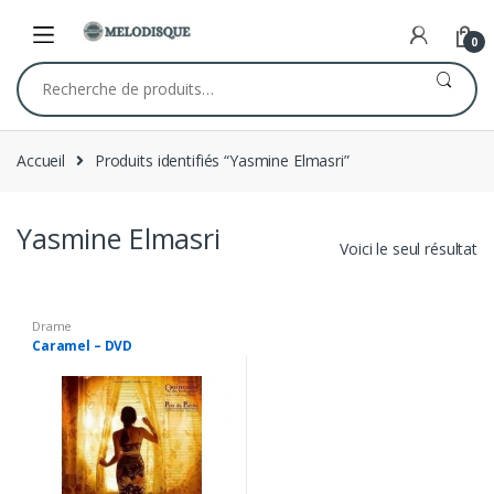
Skip
Skip
to
to
0
navigation
content
Recherche
pour :
Accueil
Produits identifiés “Yasmine Elmasri”
Yasmine Elmasri
Voici le seul résultat
Drame
Caramel – DVD