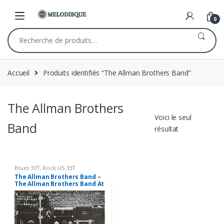
Skip
Skip
to
to
0
navigation
content
Recherche
pour :
Accueil
Produits identifiés “The Allman Brothers Band”
The Allman Brothers
Voici le seul
Band
résultat
Blues 33T
,
Rock US 33T
The Allman Brothers Band –
The Allman Brothers Band At
Fillmore East – 2 x Vinyl LP
33T