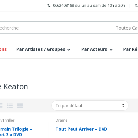
0662408188 du lun au sam de 10h à 20h
h
ons
Par Artistes / Groupes
Par Acteurs
Par Ré
e Keaton
r/Thriller
Drame
rrain Trilogie –
Tout Peut Arriver – DVD
et 3 x DVD