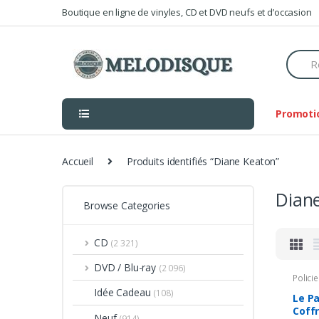
Skip
Skip
Boutique en ligne de vinyles, CD et DVD neufs et d’occasion
to
to
navigation
content
Searc
for:
Promoti
Accueil
Produits identifiés “Diane Keaton”
Dian
Browse Categories
CD
(2 321)
DVD / Blu-ray
(2 096)
Policie
Idée Cadeau
(108)
Le Pa
Coffr
Neuf
(914)