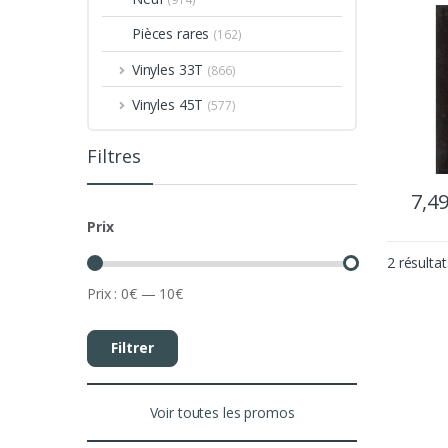
Pièces rares
(162)
Vinyles 33T
(866)
Vinyles 45T
(577)
Filtres
7,4
Prix
2 résultat
Prix :
0€
—
10€
Filtrer
Voir toutes les promos