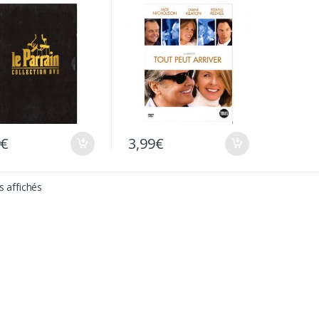
9
€
3,99
€
s affichés