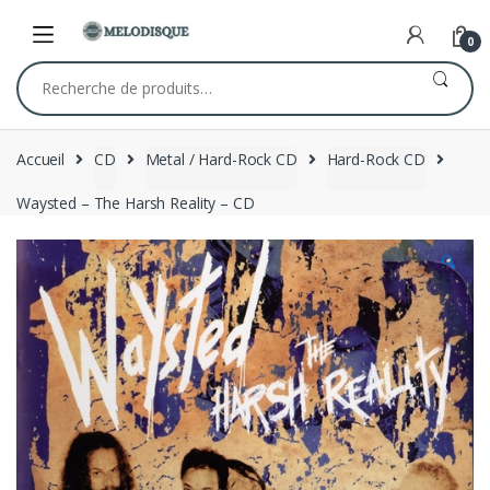
Skip
Skip
to
to
0
navigation
content
Recherche
pour :
Accueil
CD
Metal / Hard-Rock CD
Hard-Rock CD
Waysted – The Harsh Reality – CD
🔍