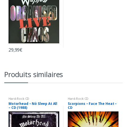
29,99
€
Produits similaires
Hard-Rock CD
Hard-Rock CD
Motorhead – Nö Sleep At All
Scorpions – Face The Heat –
– CD (1988)
CD