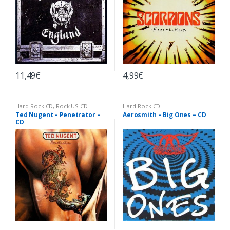
11,49
€
4,99
€
Hard-Rock CD
,
Rock US CD
Hard-Rock CD
Ted Nugent – Penetrator –
Aerosmith – Big Ones – CD
CD