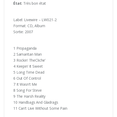
État:
Très
bon état
Label: Livewire – LW021-2
Format: CD, Album
Sortie: 2007
1 Propaganda
2 Samaritan Man
3 Rockin’ TheCliche’
4 Keepin’ It Sweet
5 Long Time Dead
6 Out Of Control
7 It Wasn’t Me
8 Song For Steve
9 The Harsh Reality
10 Handbags And Gladrags
11 Can’t Live Without Some Pain