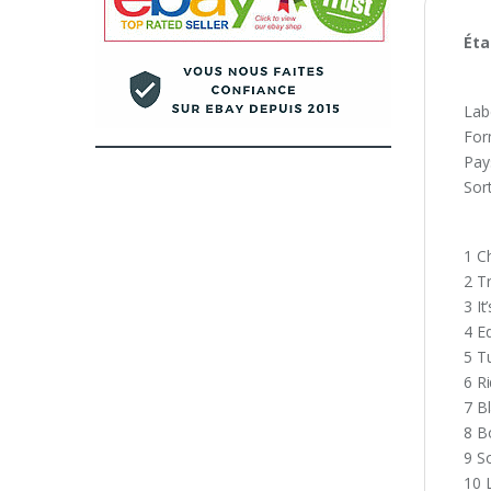
Éta
Lab
For
Pay
Sort
1 Ch
2 T
3 It
4 E
5 T
6 Ri
7 B
8 B
9 S
10 