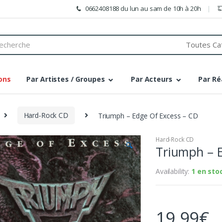
0662408188 du lun au sam de 10h à 20h
h
ons
Par Artistes / Groupes
Par Acteurs
Par Ré
Hard-Rock CD
Triumph – Edge Of Excess – CD
Hard-Rock CD
🔍
Triumph – 
Availability:
1 en sto
19,99
€