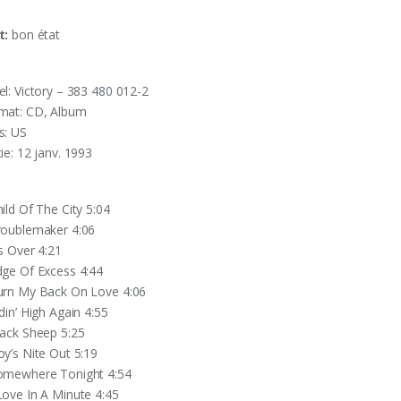
t:
bon état
el: Victory – 383 480 012-2
mat: CD, Album
s: US
ie: 12 janv. 1993
ild Of The City 5:04
roublemaker 4:06
’s Over 4:21
dge Of Excess 4:44
urn My Back On Love 4:06
din’ High Again 4:55
lack Sheep 5:25
oy’s Nite Out 5:19
omewhere Tonight 4:54
Love In A Minute 4:45