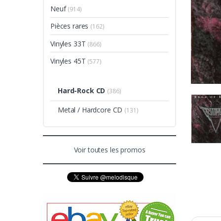
Neuf
(914)
Pièces rares
(162)
Vinyles 33T
(866)
Vinyles 45T
(577)
Hard-Rock CD
(386)
Metal / Hardcore CD
(131)
Voir toutes les promos