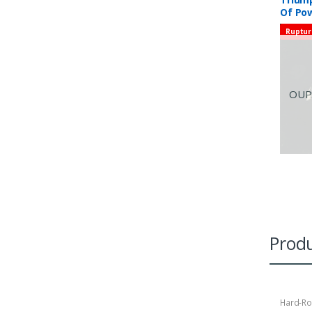
Of Po
Ruptur
OUPS
Produ
Hard-Ro