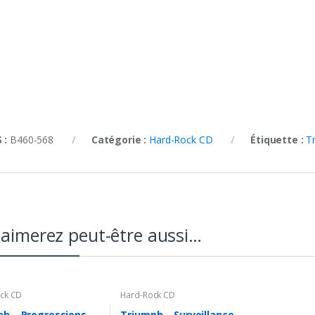
 :
B460-568
Catégorie :
Hard-Rock CD
Étiquette :
T
aimerez peut-être aussi…
ck CD
Hard-Rock CD
ph – Progressions
Triumph – Surveillance –