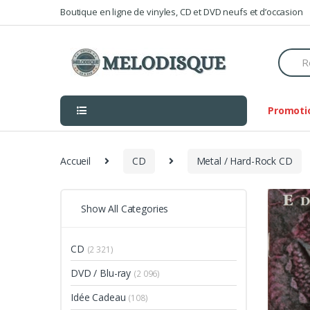
Skip
Skip
Boutique en ligne de vinyles, CD et DVD neufs et d’occasion
to
to
navigation
content
Searc
for:
Promoti
Accueil
CD
Metal / Hard-Rock CD
Show All Categories
CD
(2 321)
DVD / Blu-ray
(2 096)
Idée Cadeau
(108)