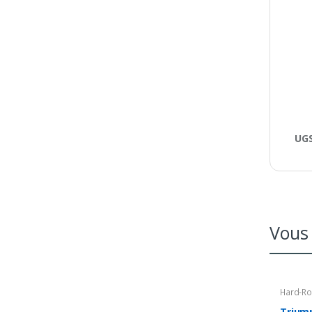
UGS
Vous 
Hard-Ro
Trium