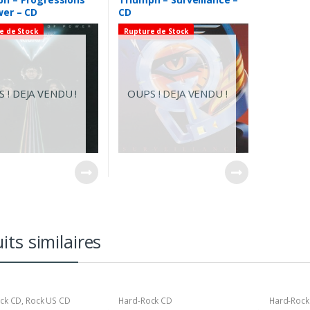
wer – CD
CD
e de Stock
Rupture de Stock
 ! DEJA VENDU !
OUPS ! DEJA VENDU !
its similaires
ck CD
,
Rock US CD
Hard-Rock CD
Hard-Rock