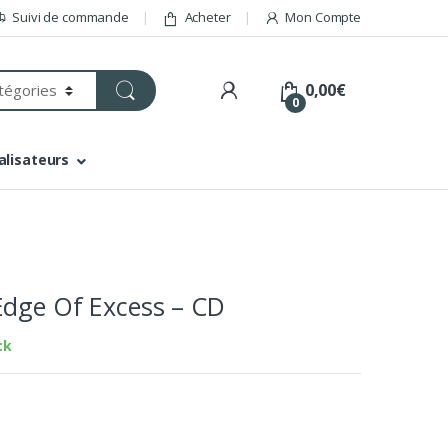
Suivi de commande
Acheter
Mon Compte
0,00
€
0
alisateurs
Edge Of Excess – CD
ck