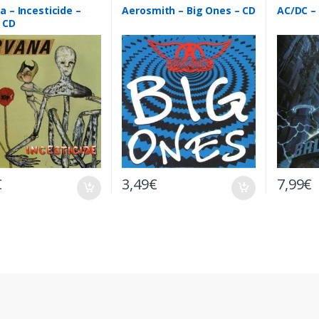
a – Incesticide –
Aerosmith – Big Ones – CD
AC/DC – 
 CD
€
3,49
€
7,99
€