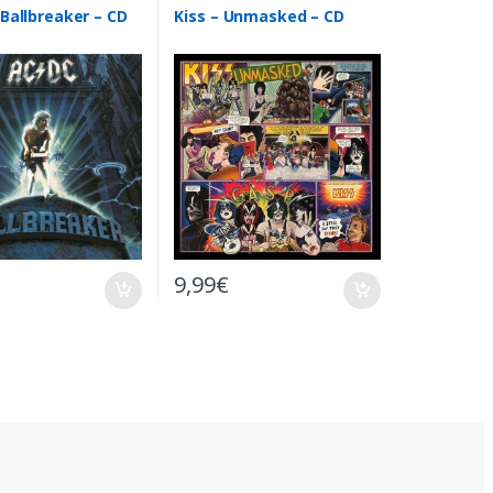
Ballbreaker – CD
Kiss – Unmasked – CD
9,99
€