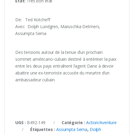
État:
Très bon état
De: ‎ ‎ Ted Kotcheff
Avec: ‎ Dolph Lundgren, Maruschka Detmers,
Assumpta Serna
Des tensions autour de la tenue d’un prochain
sommet américano-cubain destiné à entériner la paix
entre les deux pays entraînent l’agent Dane à devoir
abattre une ex-terroriste accusée du meurtre d’un
ambassadeur cubain
UGS :
B492-149
Catégorie :
Action/Aventure
Étiquettes :
Assumpta Serna
,
Dolph