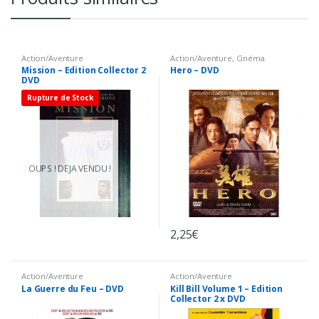
Action/Aventure
Action/Aventure
,
Cinéma
Asiatique
Mission – Edition Collector 2
Hero – DVD
DVD
Rupture de Stock
OUPS ! DEJA VENDU !
2,25
€
Action/Aventure
Action/Aventure
La Guerre du Feu – DVD
Kill Bill Volume 1 – Edition
Collector 2 x DVD