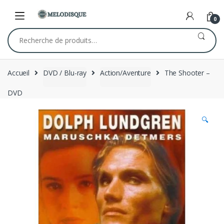
Skip
Skip
to
to
0
navigation
content
Recherche
pour :
Accueil
DVD / Blu-ray
Action/Aventure
The Shooter –
DVD
🔍