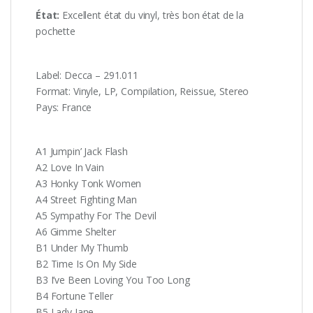
État:
Excellent état du vinyl, très bon état de la
pochette
Label: Decca – 291.011
Format: Vinyle, LP, Compilation, Reissue, Stereo
Pays: France
A1 Jumpin’ Jack Flash
A2 Love In Vain
A3 Honky Tonk Women
A4 Street Fighting Man
A5 Sympathy For The Devil
A6 Gimme Shelter
B1 Under My Thumb
B2 Time Is On My Side
B3 I’ve Been Loving You Too Long
B4 Fortune Teller
B5 Lady Jane