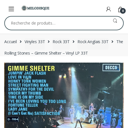
Skip
Skip
to
to
0
navigation
content
Recherche
pour :
Accueil
Vinyles 33T
Rock 33T
Rock Anglais 33T
The
Rolling Stones – Gimme Shelter – Vinyl LP 33T
🔍