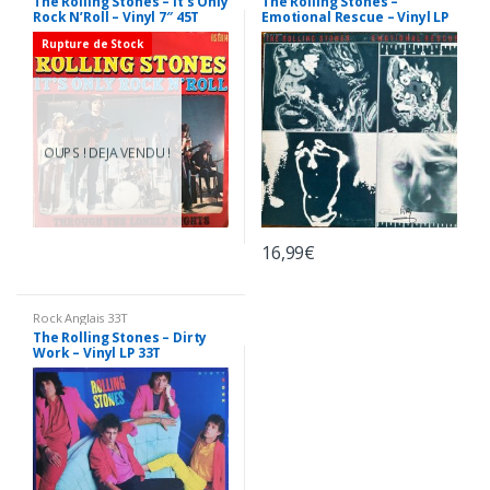
The Rolling Stones – It’s Only
The Rolling Stones –
Rock N’Roll – Vinyl 7″ 45T
Emotional Rescue – Vinyl LP
(Single)
33T + Poster
Rupture de Stock
OUPS ! DEJA VENDU !
16,99
€
Rock Anglais 33T
The Rolling Stones – Dirty
Work – Vinyl LP 33T