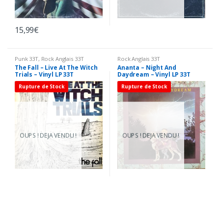
15,99
€
Punk 33T
,
Rock Anglais 33T
Rock Anglais 33T
The Fall – Live At The Witch
Ananta – Night And
Trials – Vinyl LP 33T
Daydream – Vinyl LP 33T
Rupture de Stock
Rupture de Stock
OUPS ! DEJA VENDU !
OUPS ! DEJA VENDU !