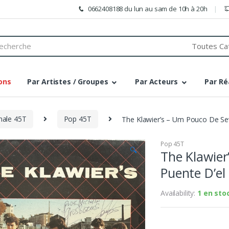
0662408188 du lun au sam de 10h à 20h
h
ons
Par Artistes / Groupes
Par Acteurs
Par Ré
onale 45T
Pop 45T
The Klawier’s – Um Pouco De Sev 
Pop 45T
🔍
The Klawier
Puente D’el 
Availability:
1 en sto