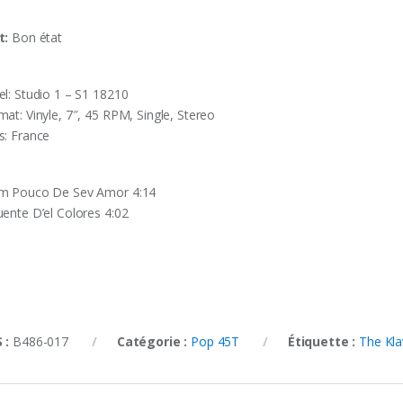
t:
Bon état
el: Studio 1 – S1 18210
mat: Vinyle, 7″, 45 RPM, Single, Stereo
s: France
m Pouco De Sev Amor 4:14
uente D’el Colores 4:02
 :
B486-017
Catégorie :
Pop 45T
Étiquette :
The Kla