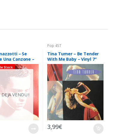
Pop 45T
mazzotti – Se
Tina Turner – Be Tender
e Una Canzone –
With Me Baby – Vinyl 7″
 45T (Single)
45T (Single)
de Stock
 DEJA VENDU !
3,99
€