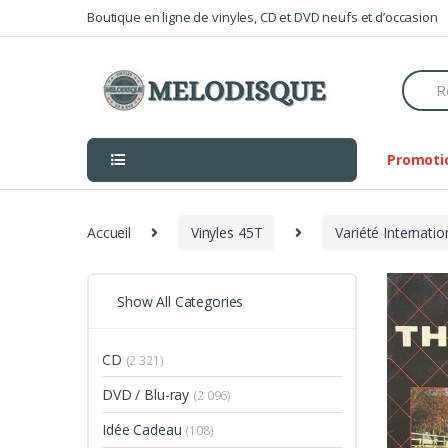
Skip
Skip
Boutique en ligne de vinyles, CD et DVD neufs et d’occasion
to
to
navigation
content
Searc
for:
Promoti
Accueil
Vinyles 45T
Variété Internati
Show All Categories
CD
(2 321)
DVD / Blu-ray
(2 096)
Idée Cadeau
(108)