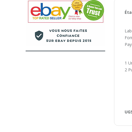
Éta
Lab
For
Pay
1 U
2 P
UGS