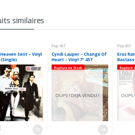
its similaires
T
Pop 45T
Pop 45T
 Heaven Sent – Vinyl
Cyndi Lauper – Change Of
Eros Ra
 (Single)
Heart – Vinyl 7″ 45T
Bastass
(Single)
Vinyl 7″
Rupture de Stock
Rupture 
OUPS ! DEJA VENDU !
OUPS !
€