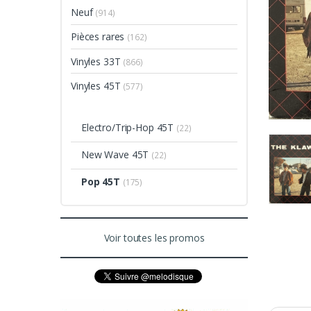
Neuf
(914)
Pièces rares
(162)
Vinyles 33T
(866)
Vinyles 45T
(577)
Electro/Trip-Hop 45T
(22)
New Wave 45T
(22)
Pop 45T
(175)
Voir toutes les promos