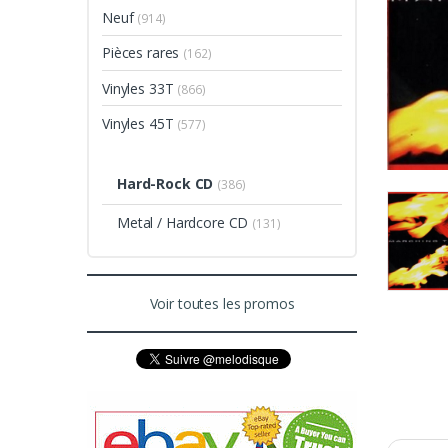
Neuf
(914)
Pièces rares
(162)
Vinyles 33T
(866)
Vinyles 45T
(577)
Hard-Rock CD
(386)
Metal / Hardcore CD
(131)
Voir toutes les promos