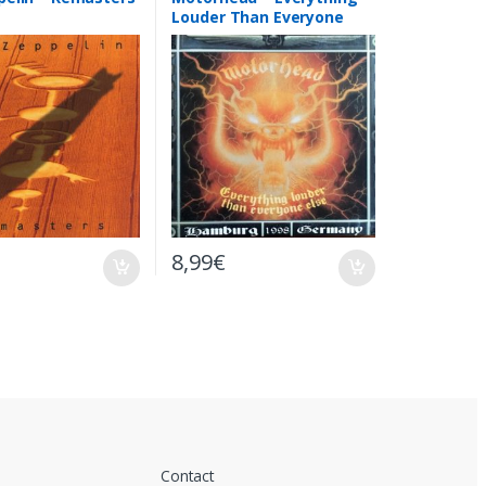
Louder Than Everyone
Else – 2 x CD
8,99
€
Contact