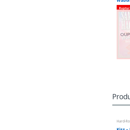
Wabor
CD
Ruptur
OUPS
Produ
Hard-Ro
Kiss –