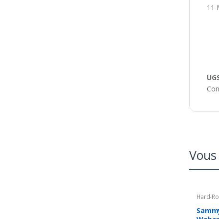
11 
UGS
Con
Vous 
Hard-Ro
Sammy