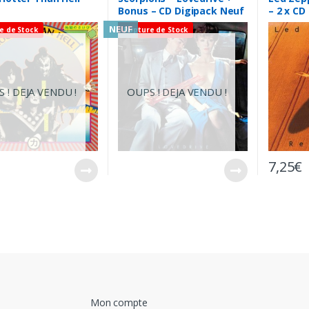
Bonus – CD Digipack Neuf
– 2 x CD
sous Blister
NEUF
e de Stock
Rupture de Stock
 ! DEJA VENDU !
OUPS ! DEJA VENDU !
7,25
€
Mon compte