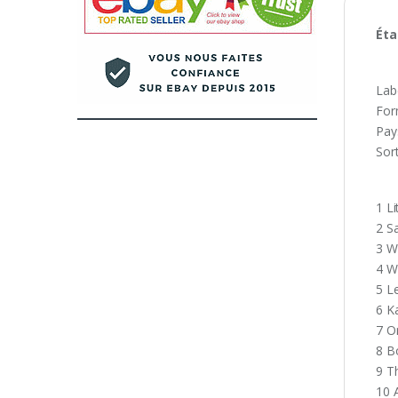
Éta
Lab
For
Pay
Sor
1 Li
2 Sa
3 W
4 W
5 L
6 K
7 O
8 B
9 T
10 