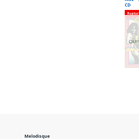
CD
Ruptur
OUPS
Melodisque