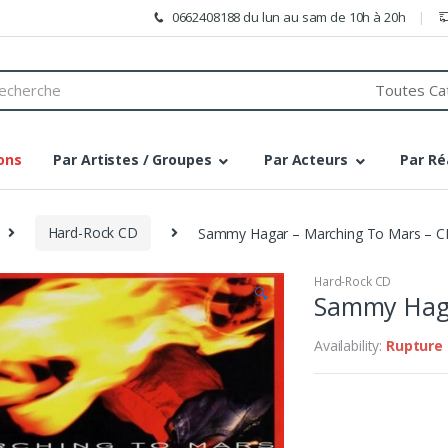
0662408188 du lun au sam de 10h à 20h
h
ons
Par Artistes / Groupes
Par Acteurs
Par Ré
Hard-Rock CD
Sammy Hagar – Marching To Mars – 
Hard-Rock CD
🔍
Sammy Haga
Availability:
Rupture 