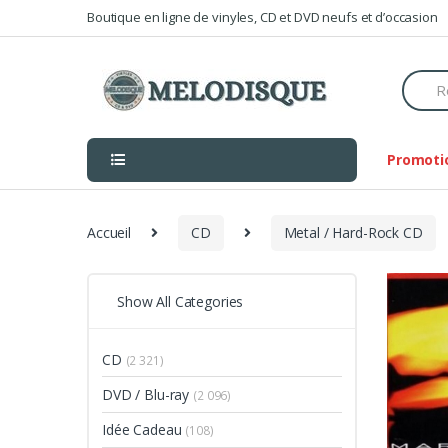
Skip
Skip
Boutique en ligne de vinyles, CD et DVD neufs et d’occasion
to
to
navigation
content
Searc
for:
Promoti
Accueil
CD
Metal / Hard-Rock CD
Show All Categories
CD
(2 321)
DVD / Blu-ray
(2 096)
Idée Cadeau
(108)