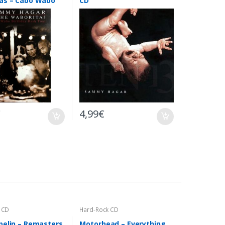
as – Cabo Wabo
CD
 Bash Tour – 2 x
€
4,99
€
 CD
Hard-Rock CD
pelin – Remasters
Motorhead – Everything