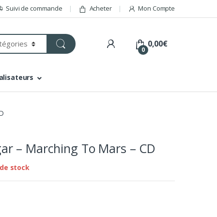
Suivi de commande
Acheter
Mon Compte
0,00
€
0
alisateurs
CD
r – Marching To Mars – CD
de stock