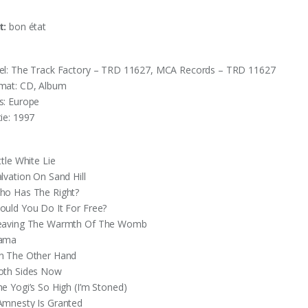
t:
bon état
el: The Track Factory – TRD 11627, MCA Records – TRD 11627
mat: CD, Album
s: Europe
tie: 1997
ttle White Lie
lvation On Sand Hill
ho Has The Right?
ould You Do It For Free?
eaving The Warmth Of The Womb
ama
n The Other Hand
oth Sides Now
he Yogi’s So High (I’m Stoned)
Amnesty Is Granted