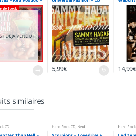
itas – Red Voodoo –
Universal Fashion – CD
Waborit
Digisleeve
Birthday
e de Stock
DVD
 ! DEJA VENDU !
5,99
€
14,99
its similaires
ck CD
Hard-Rock CD
,
Neuf
Hard-Rock
 Hotter Than Hell –
Scorpions – Lovedrive +
Led Zep