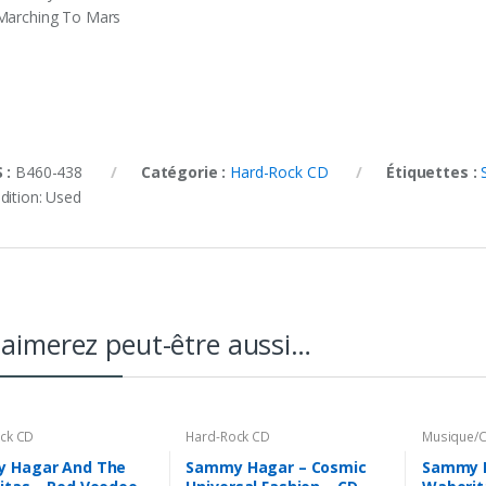
Marching To Mars
 :
B460-438
Catégorie :
Hard-Rock CD
Étiquettes :
dition:
Used
aimerez peut-être aussi…
ck CD
Hard-Rock CD
Musique/C
 Hagar And The
Sammy Hagar – Cosmic
Sammy 