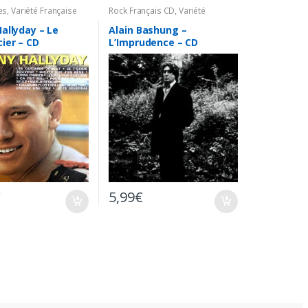
es
,
Variété Française
Rock Français CD
,
Variété
Française CD
allyday – Le
Alain Bashung –
ier – CD
L’Imprudence – CD
€
5,99
€