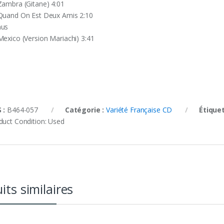
Zambra (Gitane) 4:01
Quand On Est Deux Amis 2:10
us
Mexico (Version Mariachi) 3:41
 :
B464-057
Catégorie :
Variété Française CD
Étique
duct Condition:
Used
its similaires