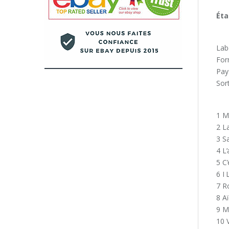
Éta
Lab
For
Pay
Sor
1 M
2 L
3 S
4 L
5 C
6 I 
7 R
8 A
9 M
10 