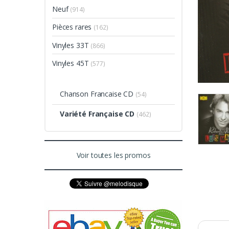
Neuf
(914)
Pièces rares
(162)
Vinyles 33T
(866)
Vinyles 45T
(577)
Chanson Francaise CD
(54)
Variété Française CD
(462)
Voir toutes les promos