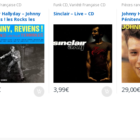
 Française CD
Funk CD
,
Variété Française CD
Pièces rar
CD
 Hallyday – Johnny
Sinclair – Live – CD
Johnny H
s ! les Rocks les
Pénitenc
erribles – CD
€
3,99
€
29,00