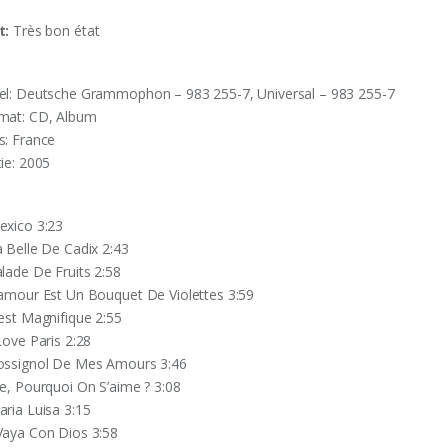
t:
Très
bon état
el: Deutsche Grammophon – 983 255-7, Universal – 983 255-7
mat: CD, Album
s: France
tie: 2005
exico 3:23
a Belle De Cadix 2:43
alade De Fruits 2:58
’amour Est Un Bouquet De Violettes 3:59
’est Magnifique 2:55
Love Paris 2:28
ossignol De Mes Amours 3:46
ïe, Pourquoi On S’aime ? 3:08
aria Luisa 3:15
Vaya Con Dios 3:58