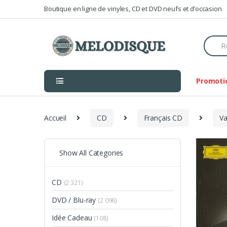
Skip
Skip
Boutique en ligne de vinyles, CD et DVD neufs et d’occasion
to
to
navigation
content
Searc
for:
Promoti
Accueil
CD
Français CD
Va
Show All Categories
CD
(2 321)
DVD / Blu-ray
(2 096)
Idée Cadeau
(108)