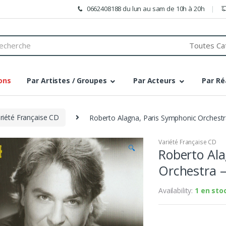
0662408188 du lun au sam de 10h à 20h
h
ons
Par Artistes / Groupes
Par Acteurs
Par Ré
riété Française CD
Roberto Alagna, Paris Symphonic Orchestr
Variété Française CD
🔍
Roberto Ala
Orchestra –
Availability:
1 en sto