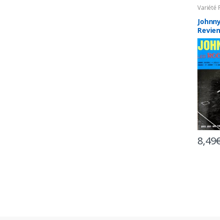
Variété
Johnny
Revien
Plus T
8,49