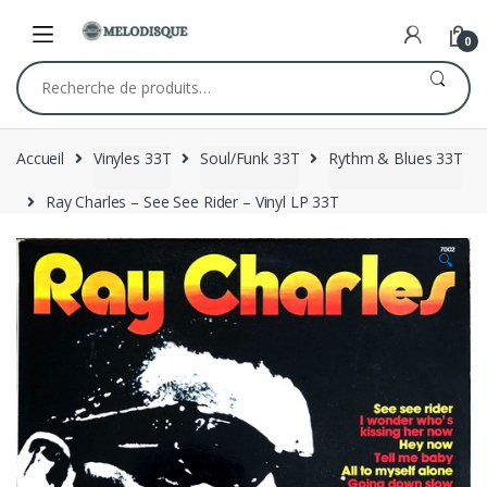
Skip
Skip
to
to
0
navigation
content
Recherche
pour :
Accueil
Vinyles 33T
Soul/Funk 33T
Rythm & Blues 33T
Ray Charles – See See Rider – Vinyl LP 33T
🔍