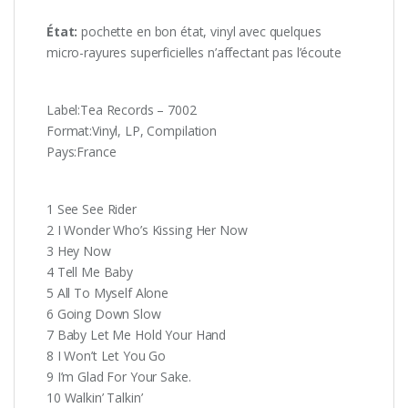
État:
pochette en bon état, vinyl avec quelques
micro-rayures superficielles n’affectant pas l’écoute
Label:Tea Records ‎– 7002
Format:Vinyl, LP, Compilation
Pays:France
1 See See Rider
2 I Wonder Who’s Kissing Her Now
3 Hey Now
4 Tell Me Baby
5 All To Myself Alone
6 Going Down Slow
7 Baby Let Me Hold Your Hand
8 I Won’t Let You Go
9 I’m Glad For Your Sake.
10 Walkin’ Talkin’