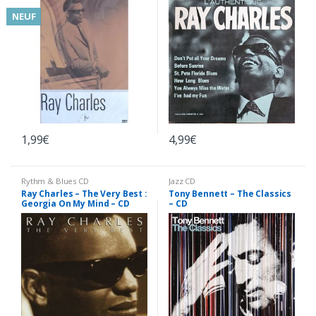
NEUF
1,99
€
4,99
€
Rythm & Blues CD
Jazz CD
Ray Charles – The Very Best :
Tony Bennett – The Classics
Georgia On My Mind – CD
– CD