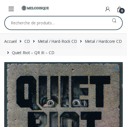
Skip
Skip
to
to
0
navigation
content
Recherche
pour :
Accueil
CD
Metal / Hard-Rock CD
Metal / Hardcore CD
Quiet Riot – QR III – CD
🔍