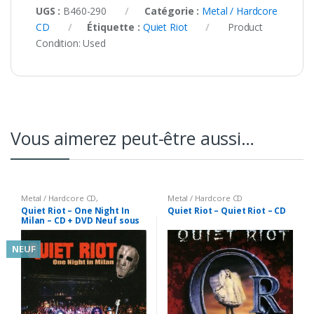
UGS :
B460-290
Catégorie :
Metal / Hardcore
CD
Étiquette :
Quiet Riot
Product
Condition:
Used
Vous aimerez peut-être aussi…
Metal / Hardcore CD
,
Metal / Hardcore CD
Musique/Concerts DVD
,
Neuf
Quiet Riot – One Night In
Quiet Riot – Quiet Riot – CD
Milan – CD + DVD Neuf sous
Blister
NEUF