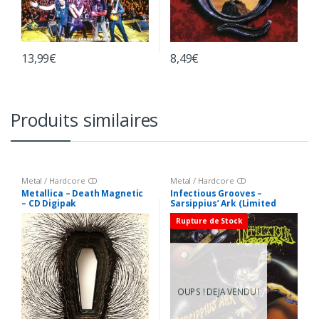
13,99
€
8,49
€
Produits similaires
Metal / Hardcore CD
Metal / Hardcore CD
Metallica – Death Magnetic
Infectious Grooves –
– CD Digipak
Sarsippius’ Ark (Limited
Edition) – CD
Rupture de Stock
OUPS ! DEJA VENDU !