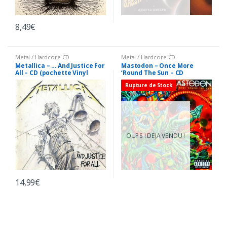
8,49
€
Metal / Hardcore CD
Metal / Hardcore CD
Metallica – … And Justice For
Mastodon – Once More
All – CD (pochette Vinyl
‘Round The Sun – CD
Replica Japon)
Rupture de Stock
OUPS ! DEJA VENDU !
14,99
€