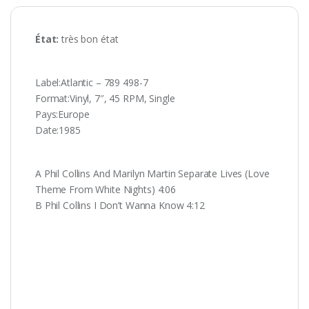
État:
très bon état
Label:Atlantic ‎– 789 498-7
Format:Vinyl, 7″, 45 RPM, Single
Pays:Europe
Date:1985
A Phil Collins And Marilyn Martin Separate Lives (Love
Theme From White Nights) 4:06
B Phil Collins I Don’t Wanna Know 4:12