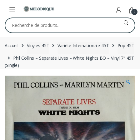
Skip
Skip
to
to
0
navigation
content
Recherche
pour :
Accueil
Vinyles 45T
Variété Internationale 45T
Pop 45T
Phil Collins – Separate Lives – White Nights BO – Vinyl 7″ 45T
(Single)
🔍