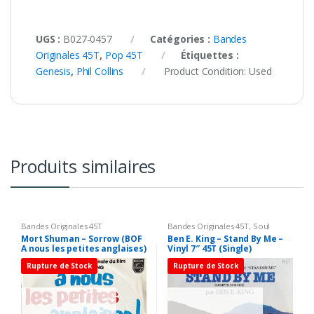
UGS :
B027-0457
Catégories :
Bandes
Originales 45T
,
Pop 45T
Étiquettes :
Genesis
,
Phil Collins
Product Condition:
Used
Produits similaires
Bandes Originales 45T
Bandes Originales 45T
,
Soul
Music 45T
Mort Shuman – Sorrow (BOF
Ben E. King – Stand By Me –
A nous les petites anglaises)
Vinyl 7″ 45T (Single)
– Vinyl 7″ 45T (Single)
Rupture de Stock
Rupture de Stock