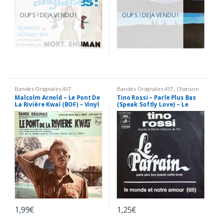
OUPS ! DEJA VENDU !
OUPS ! DEJA VENDU !
Bandes Originales 45T
Bandes Originales 45T
,
Chanson
Francaise 45T
Malcolm Arnold – Le Pont De
Tino Rossi – Parle Plus Bas
La Rivière Kwaï (BOF) – Vinyl
(Speak Softly Love) – Le
7″ 45T (EP)
Parrain – Vinyl 7″ 45T (Single)
1,99
€
1,25
€