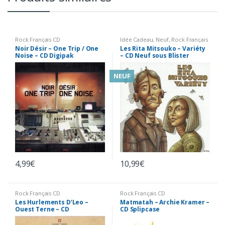
Rock Français CD
Idée Cadeau
,
Neuf
,
Rock Français
CD
,
Variété Française CD
Noir Désir – One Trip / One
Les Rita Mitsouko – Variéty
Noise – CD Digipak
– CD Neuf sous Blister
NEUF
4,99
€
10,99
€
Rock Français CD
Rock Français CD
Les Hurlements D’Leo –
Matmatah – Archie Kramer –
Ouest Terne – CD
CD Splipcase