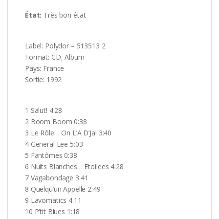
État:
Très
bon état
Label: Polydor – 513513 2
Format: CD, Album
Pays: France
Sortie: 1992
1 Salut! 4:28
2 Boom Boom 0:38
3 Le Rôle… On L’A D’Ja! 3:40
4 General Lee 5:03
5 Fantômes 0:38
6 Nuits Blanches… Etoilees 4:28
7 Vagabondage 3:41
8 Quelqu’un Appelle 2:49
9 Lavomatics 4:11
10 P’tit Blues 1:18