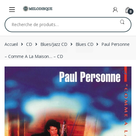
Skip
Skip
to
to
0
navigation
content
Recherche
pour :
Accueil
CD
Blues/Jazz CD
Blues CD
Paul Personne
– Comme A La Maison… – CD
🔍