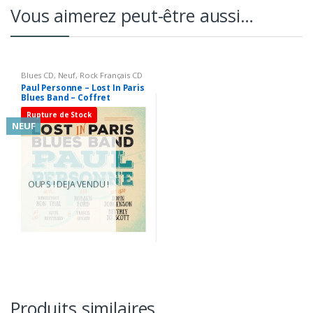
Vous aimerez peut-être aussi…
Blues CD
,
Neuf
,
Rock Français CD
Paul Personne – Lost In Paris
Blues Band – Coffret
Digipack CD + DVD Neuf
Rupture de Stock
sous Blister
NEUF
OUPS ! DEJA VENDU !
Produits similaires