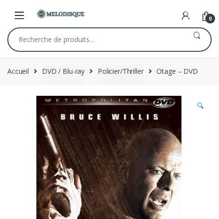
Skip
Skip
to
to
0
navigation
content
Recherche
pour :
Accueil
DVD / Blu-ray
Policier/Thriller
Otage – DVD
🔍