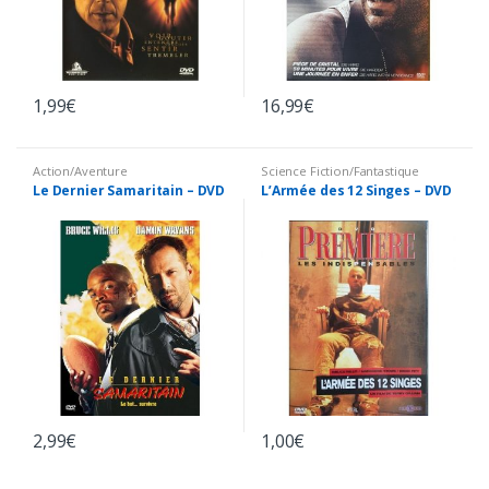
1,99
€
16,99
€
Action/Aventure
Science Fiction/Fantastique
Le Dernier Samaritain – DVD
L’Armée des 12 Singes – DVD
2,99
€
1,00
€