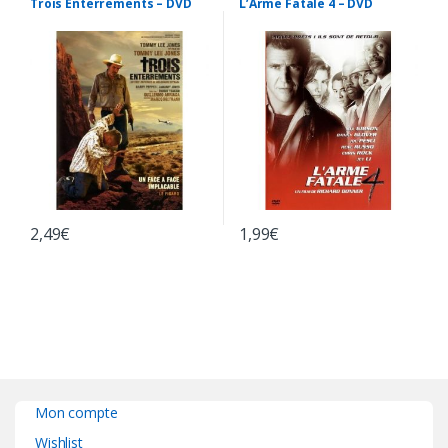
Trois Enterrements – DVD
L’Arme Fatale 4 – DVD
2,49
€
1,99
€
Mon compte
Wishlist