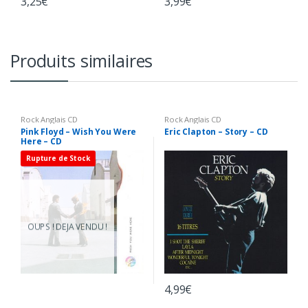
3,25
€
3,99
€
Produits similaires
Rock Anglais CD
Rock Anglais CD
Pink Floyd – Wish You Were
Eric Clapton – Story – CD
Here – CD
Rupture de Stock
OUPS ! DEJA VENDU !
4,99
€