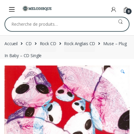
Skip
Skip
to
to
0
navigation
content
Recherche
pour :
Accueil
CD
Rock CD
Rock Anglais CD
Muse – Plug
In Baby – CD Single
🔍