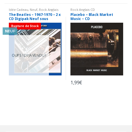
Idée Cadeau
,
Neuf
,
Rock Anglais
Rock Anglais CD
CD
The Beatles – 1967-1970 – 2 x
Placebo – Black Market
CD Digipak Neuf sous
Music – CD
Blister
Rupture de Stock
NEUF
OUPS ! DEJA VENDU !
1,99
€