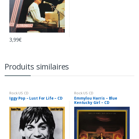
3,99
€
Produits similaires
Rock US CD
Rock US CD
Iggy Pop – Lust For Life – CD
Emmylou Harris – Blue
Kentucky Girl – CD