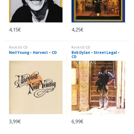
4,15
€
4,25
€
Rock US CD
Rock US CD
Neil Young – Harvest – CD
Bob Dylan – Street Legal –
CD
3,99
€
6,99
€