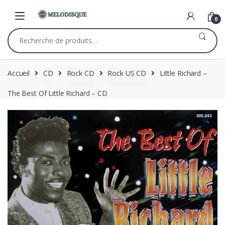
Skip
Skip
to
to
0
navigation
content
Recherche
pour :
Accueil
CD
Rock CD
Rock US CD
Little Richard –
The Best Of Little Richard – CD
🔍