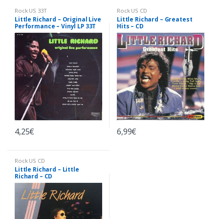
Rock US 33T
Rock US CD
Little Richard – Original Live
Little Richard – Greatest
Performance – Vinyl LP 33T
Hits – CD
4,25
€
6,99
€
Rock US CD
Little Richard – Little
Richard – CD