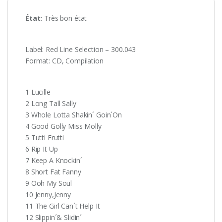
État:
Très bon état
Label: Red Line Selection – 300.043
Format: CD, Compilation
1 Lucille
2 Long Tall Sally
3 Whole Lotta Shakin´ Goin´On
4 Good Golly Miss Molly
5 Tutti Frutti
6 Rip It Up
7 Keep A Knockin´
8 Short Fat Fanny
9 Ooh My Soul
10 Jenny,Jenny
11 The Girl Can´t Help It
12 Slippin´& Slidin´