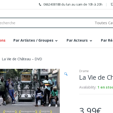
0662408188 du lun au sam de 10h à 20h
h
ons
Par Artistes / Groupes
Par Acteurs
Par Ré
La Vie de Château – DVD
Drame
🔍
La Vie de 
Availability:
1 en sto
3,99
€