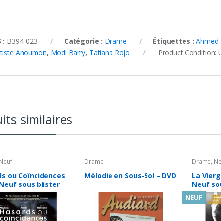
 :
B394-023
Catégorie :
Drame
Étiquettes :
Ahmed 
tiste Anoumon
,
Modi Barry
,
Tatiana Rojo
Product Condition:
its similaires
Neuf
Drame
Drame
,
Ne
ds ou Coïncidences
Mélodie en Sous-Sol – DVD
La Vierg
Neuf sous blister
Neuf sou
NEUF