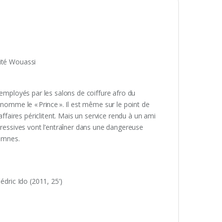
cité Wouassi
 employés par les salons de coiffure afro du
rnomme le « Prince ». Il est même sur le point de
affaires périclitent. Mais un service rendu à un ami
gressives vont l’entraîner dans une dangereuse
demnes.
édric Ido (2011, 25’)