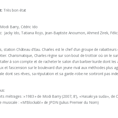
t:
Très bon état
 Modi Barry, Cédric Ido
c: ‎ Jacky Ido, Tatiana Rojo, Jean-Baptiste Anoumon, Ahmed Zirek, Féli
is, station Château d’Eau. Charles est le chef d’un groupe de rabatteurs
tier. Charismatique, Charles règne sur son bout de trottoir où on le su
staller à son compte et de racheter le salon d’un barbier kurde dont les 
oux et l’ascension sur le boulevard d’un jeune rival aux méthodes plus a
rale dont ses rêves, sa réputation et sa garde-robe ne sortiront pas in
us:
ts métrages :« 1983 » de Modi Barry (2007, 8’), « Hasaki ya suda », de C
te musicale : « M’Blockabl » de JPDN (Julius Premier du Nom)