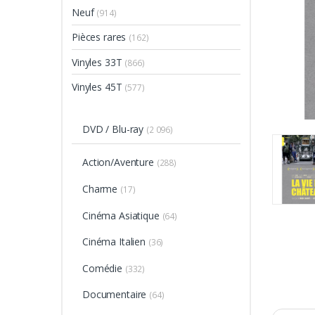
Neuf
(914)
Pièces rares
(162)
Vinyles 33T
(866)
Vinyles 45T
(577)
DVD / Blu-ray
(2 096)
Action/Aventure
(288)
Charme
(17)
Cinéma Asiatique
(64)
Cinéma Italien
(36)
Comédie
(332)
Documentaire
(64)