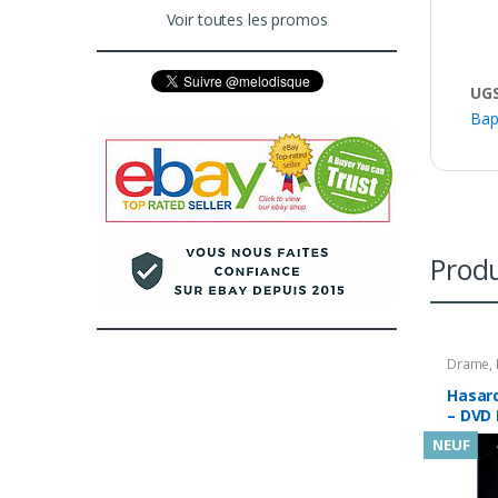
Voir toutes les promos
UGS
Bap
Produ
Drame
,
Hasar
– DVD 
NEUF