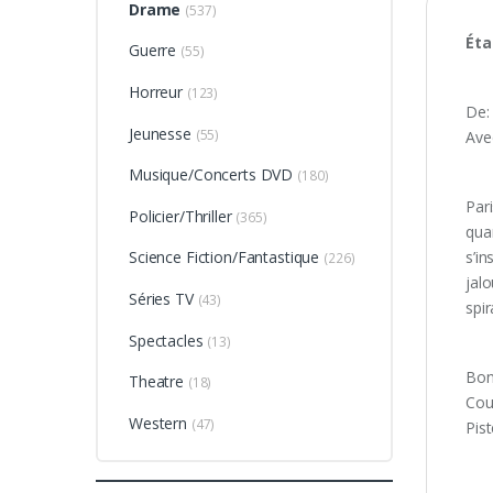
Drame
(537)
Éta
Guerre
(55)
Horreur
(123)
De:
Jeunesse
(55)
Ave
Musique/Concerts DVD
(180)
Par
Policier/Thriller
(365)
quar
s’in
Science Fiction/Fantastique
(226)
jal
Séries TV
(43)
spi
Spectacles
(13)
Bon
Theatre
(18)
Cour
Western
(47)
Pis