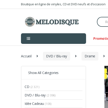
Skip
Skip
Boutique en ligne de vinyles, CD et DVD neufs et d’occasion
to
to
navigation
content
Searc
for:
Promoti
Accueil
DVD / Blu-ray
Drame
Show All Categories
CD
(2 321)
DVD / Blu-ray
(2 096)
Idée Cadeau
(108)