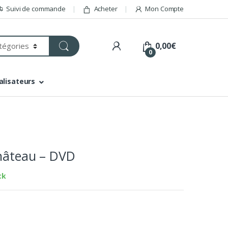
Suivi de commande
Acheter
Mon Compte
0,00
€
0
alisateurs
Château – DVD
ck