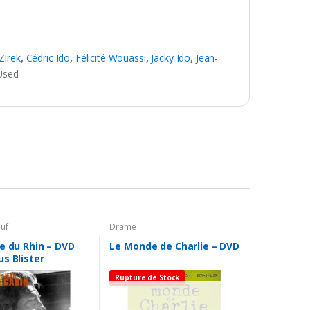
Zirek
,
Cédric Ido
,
Félicité Wouassi
,
Jacky Ido
,
Jean-
Used
uf
Drame
e du Rhin – DVD
Le Monde de Charlie – DVD
s Blister
Rupture de Stock