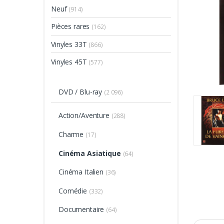
Neuf
(914)
Pièces rares
(162)
Vinyles 33T
(866)
Vinyles 45T
(577)
DVD / Blu-ray
(2 096)
Action/Aventure
(288)
Charme
(17)
Cinéma Asiatique
(64)
Cinéma Italien
(36)
Comédie
(332)
Documentaire
(64)