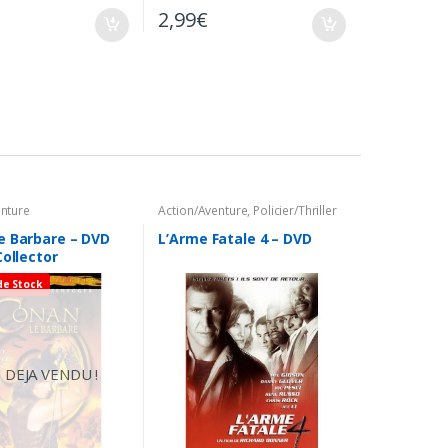
2,99
€
enture
Action/Aventure
,
Policier/Thriller
e Barbare – DVD
L’Arme Fatale 4 – DVD
Collector
de Stock
 DEJA VENDU !