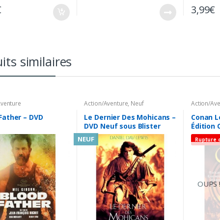
€
3,99
€
its similaires
Aventure
Action/Aventure
,
Neuf
Action/Av
Father – DVD
Le Dernier Des Mohicans –
Conan L
DVD Neuf sous Blister
Édition 
NEUF
Rupture 
OUPS !