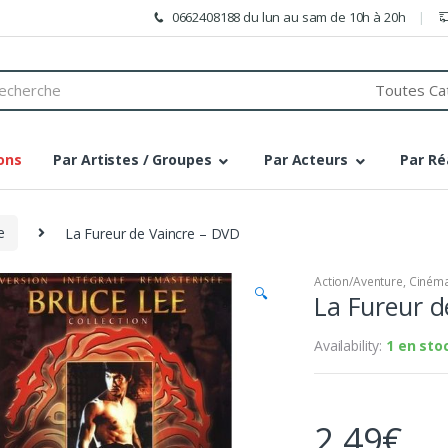
0662408188 du lun au sam de 10h à 20h
h
ons
Par Artistes / Groupes
Par Acteurs
Par Ré
e
La Fureur de Vaincre – DVD
Action/Aventure
,
Cinéma
🔍
La Fureur d
Availability:
1 en sto
2,49
€