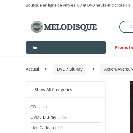
Skip
Skip
Boutique en ligne de vinyles, CD et DVD neufs et d’occasion
to
to
navigation
content
Searc
for:
Promoti
Accueil
DVD / Blu-ray
Action/Aventur
Show All Categories
CD
(2 321)
DVD / Blu-ray
(2 096)
Idée Cadeau
(108)