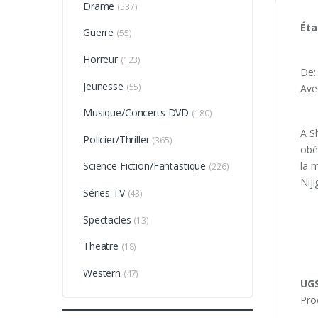
Drame
(537)
Éta
Guerre
(55)
Horreur
(123)
De: 
Jeunesse
(55)
Ave
Musique/Concerts DVD
(180)
A Sh
Policier/Thriller
(365)
obé
la m
Science Fiction/Fantastique
(226)
Niji
Séries TV
(43)
Spectacles
(13)
Theatre
(18)
Western
(47)
UGS
Pro