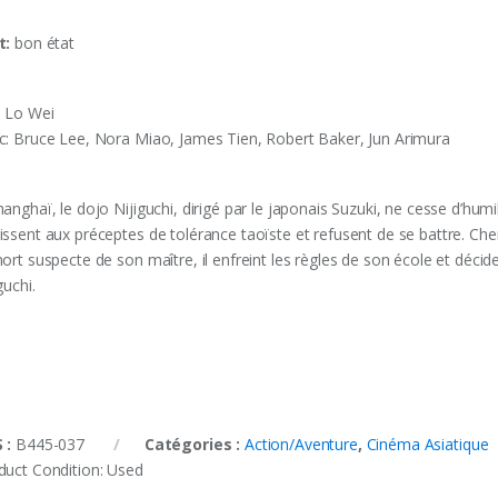
t:
bon état
‎ Lo Wei
c: Bruce Lee, Nora Miao, James Tien, Robert Baker, Jun Arimura
anghaï, le dojo Nijiguchi, dirigé par le japonais Suzuki, ne cesse d’humi
issent aux préceptes de tolérance taoïste et refusent de se battre. Ch
ort suspecte de son maître, il enfreint les règles de son école et décid
guchi.
 :
B445-037
Catégories :
Action/Aventure
,
Cinéma Asiatique
duct Condition:
Used