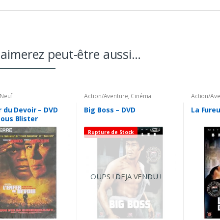
aimerez peut-être aussi…
Neuf
Action/Aventure
,
Cinéma
Action/Av
Asiatique
Asiatique
r du Devoir – DVD
Big Boss – DVD
La Fure
ous Blister
Rupture de Stock
OUPS ! DEJA VENDU !