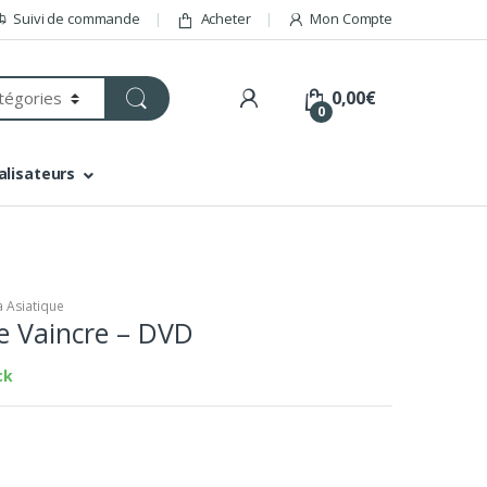
Suivi de commande
Acheter
Mon Compte
0,00
€
0
alisateurs
 Asiatique
e Vaincre – DVD
ck