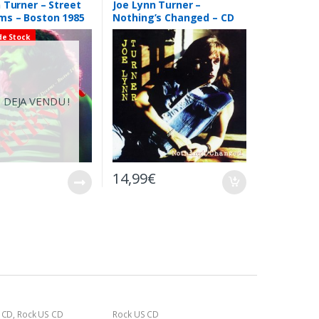
 Turner – Street
Joe Lynn Turner –
ms – Boston 1985
Nothing’s Changed – CD
de Stock
 DEJA VENDU !
14,99
€
 CD
,
Rock US CD
Rock US CD