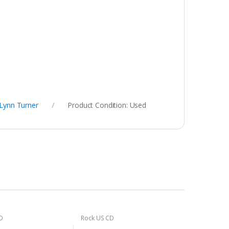
 Lynn Turner
Product Condition:
Used
D
Rock US CD