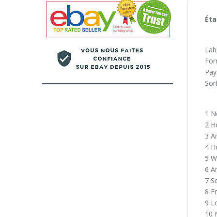
Éta
Lab
For
Pay
Sor
1 N
2 H
3 A
4 H
5 W
6 A
7 S
8 F
9 Lo
10 