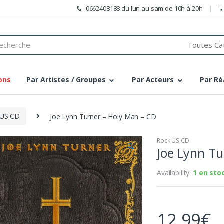
0662408188 du lun au sam de 10h à 20h
h
ons
Par Artistes / Groupes
Par Acteurs
Par Ré
 US CD
Joe Lynn Turner – Holy Man – CD
Rock US CD
🔍
Joe Lynn Tu
Availability:
1 en sto
12,99
€