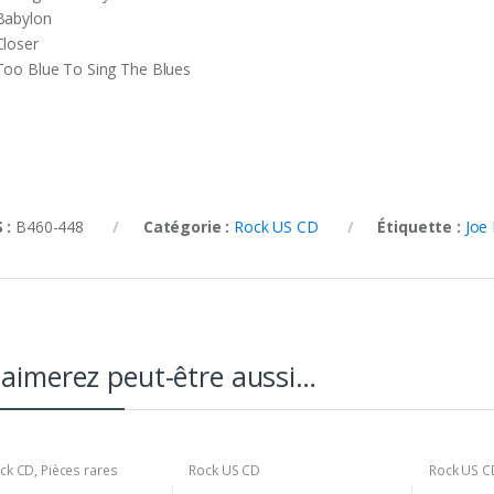
Babylon
Closer
Too Blue To Sing The Blues
 :
B460-448
Catégorie :
Rock US CD
Étiquette :
Joe
aimerez peut-être aussi…
ck CD
,
Pièces rares
Rock US CD
Rock US C