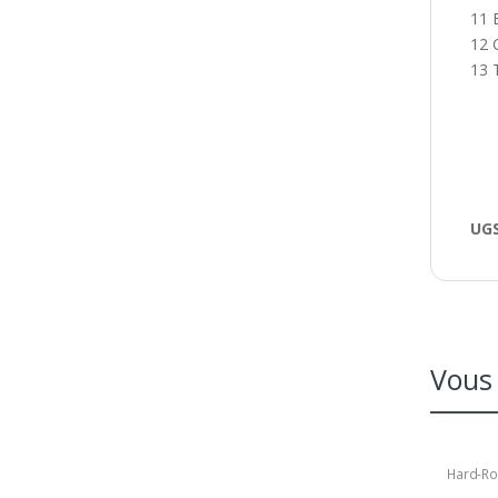
11 
12 
13 
UGS
Vous 
Hard-Ro