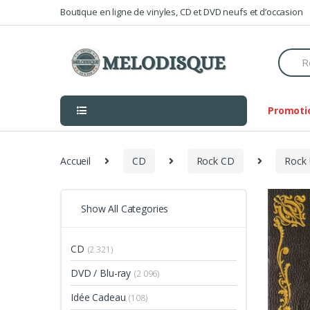
Skip
Skip
Boutique en ligne de vinyles, CD et DVD neufs et d’occasion
to
to
navigation
content
Searc
for:
Promoti
Accueil
CD
Rock CD
Rock
Show All Categories
CD
(2 321)
DVD / Blu-ray
(2 096)
Idée Cadeau
(108)