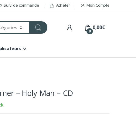
Suivi de commande
Acheter
Mon Compte
0,00
€
0
alisateurs
rner – Holy Man – CD
ck