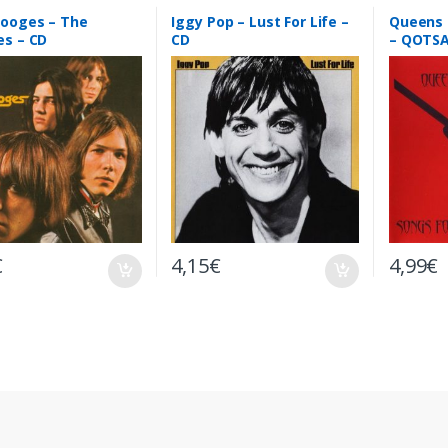
tooges – The
Iggy Pop – Lust For Life –
Queens 
es – CD
CD
– QOTSA
Deaf – 
€
4,15
€
4,99
€