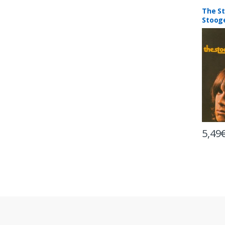
The S
Stoog
5,49