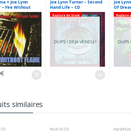
ma + Joe Lynn
Joe Lynn Turner – Second
Joe Lynn
 – Fire Without
Hand Life – CD
Of Drea
– CD
– CD
Rupture de Stock
Rupture 
OUPS ! DEJA VENDU !
OUPS !
9
€
its similaires
 CD
Rock US CD
Hard-Rock