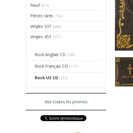
Neuf
(914)
Pièces rares
(162)
Vinyles 33T
(866)
Vinyles 45T
(577)
Rock Anglais CD
(189)
Rock Français CD
(117)
Rock US CD
(232)
Voir toutes les promos