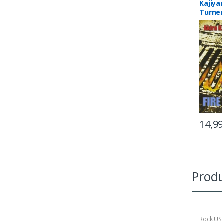
Kajiya
Turner
Flame 
14,9
Produ
Rock US