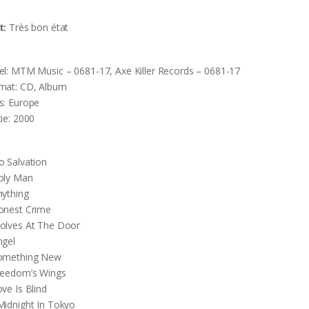
t:
Très bon état
el: MTM Music – 0681-17, Axe Killer Records – 0681-17
mat: CD, Album
s: Europe
tie: 2000
o Salvation
oly Man
nything
onest Crime
olves At The Door
ngel
omething New
reedom’s Wings
ve Is Blind
Midnight In Tokyo