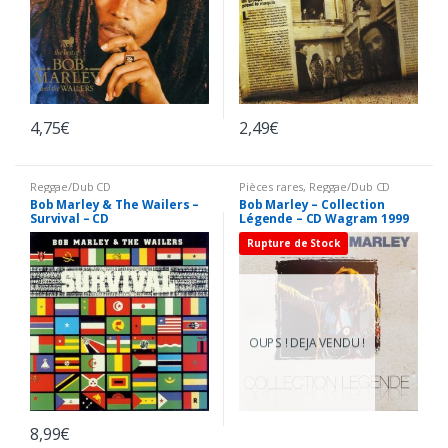
4,75
€
2,49
€
Reggae/Dub CD
Pièces rares
,
Reggae/Dub CD
Bob Marley & The Wailers –
Bob Marley – Collection
Survival – CD
Légende – CD Wagram 1999
Rupture de Stock
OUPS ! DEJA VENDU !
8,99
€