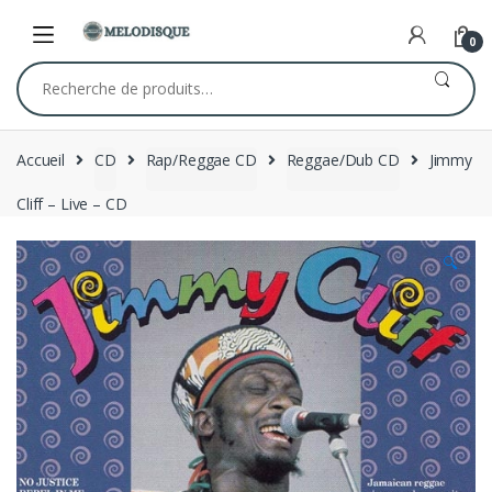
Skip
Skip
to
to
0
navigation
content
Recherche
pour :
Accueil
CD
Rap/Reggae CD
Reggae/Dub CD
Jimmy
Cliff – Live – CD
🔍