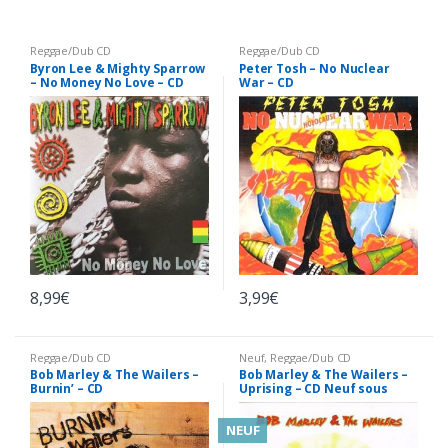
Reggae/Dub CD
Reggae/Dub CD
Byron Lee & Mighty Sparrow
Peter Tosh – No Nuclear
– No Money No Love – CD
War – CD
8,99
€
3,99
€
Reggae/Dub CD
Neuf
,
Reggae/Dub CD
Bob Marley & The Wailers –
Bob Marley & The Wailers –
Burnin’ – CD
Uprising – CD Neuf sous
Blister + 2 titres Bonus
NEUF