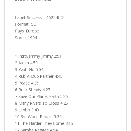
Label: Success – 16224CD
Format: CD
Pays: Europe
Sortie: 1994
1 Intro/Jimmy Jimmy 2:51
2 Africa 4:59
3 Yeah-Ho 5:04
4 Rub-A-Dub Partner 4:45
5 Peace 4:35
6 Rock Steady 4:27
7 Save Our Planet Earth 5:26
8 Many Rivers To Cross 4:26
9 Limbo 3:40
10 3rd World People 5:30
11 The Harder They Come 3:15
12 Samba Reggae 4:54