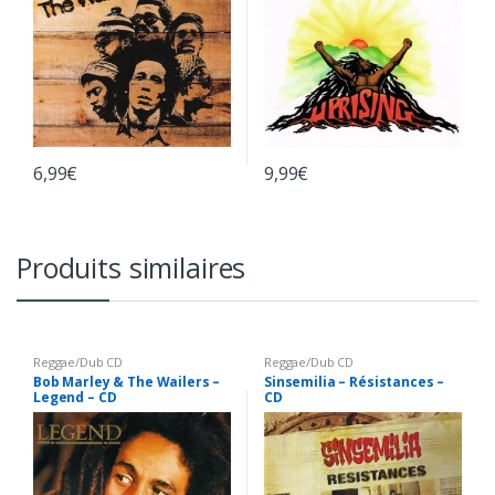
6,99
€
9,99
€
Produits similaires
Reggae/Dub CD
Reggae/Dub CD
Bob Marley & The Wailers –
Sinsemilia – Résistances –
Legend – CD
CD