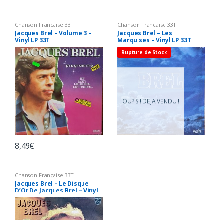
Chanson Française 33T
Chanson Française 33T
Jacques Brel – Volume 3 –
Jacques Brel – Les
Vinyl LP 33T
Marquises – Vinyl LP 33T
Rupture de Stock
OUPS ! DEJA VENDU !
8,49
€
Chanson Française 33T
Jacques Brel – Le Disque
D’Or De Jacques Brel – Vinyl
LP 33T