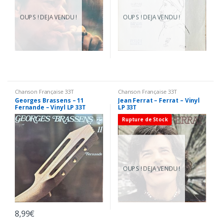
OUPS ! DEJA VENDU !
OUPS ! DEJA VENDU !
Chanson Française 33T
Chanson Française 33T
Georges Brassens – 11
Jean Ferrat – Ferrat – Vinyl
Fernande – Vinyl LP 33T
LP 33T
Rupture de Stock
OUPS ! DEJA VENDU !
8,99
€