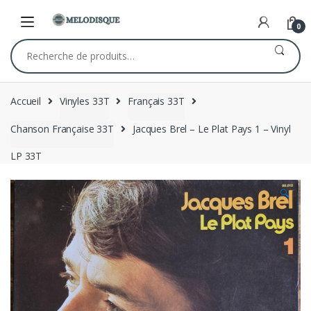
Skip
Skip
to
to
0
navigation
content
Recherche
pour :
Accueil
Vinyles 33T
Français 33T
Chanson Française 33T
Jacques Brel – Le Plat Pays 1 – Vinyl
LP 33T
🔍