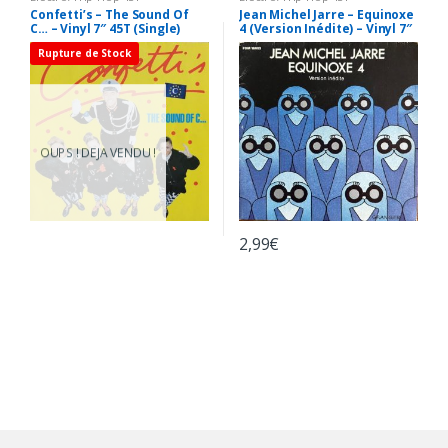
Confetti’s – The Sound Of
Jean Michel Jarre – Equinoxe
C… – Vinyl 7″ 45T (Single)
4 (Version Inédite) – Vinyl 7″
45T (Single)
Rupture de Stock
OUPS ! DEJA VENDU !
2,99
€