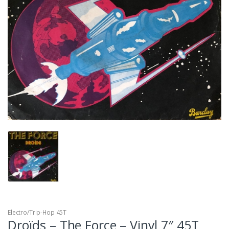
Electro/Trip-Hop 45T
Droïds – The Force – Vinyl 7″ 45T