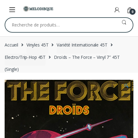
Skip
Skip
to
to
0
navigation
content
Recherche
pour :
Accueil
Vinyles 45T
Variété Internationale 45T
Electro/Trip-Hop 45T
Droïds – The Force – Vinyl 7″ 45T
(Single)
🔍