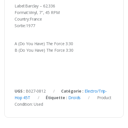
Label:Barclay ‎– 62.336
Format:Vinyl, 7″, 45 RPM
Country:France
Sortie:1977
A (Do You Have) The Force 3:30
B (Do You Have) The Force 3:30
UGS :
B027-0812
Catégorie :
Electro/Trip-
Hop 45T
Étiquette :
Droïds
Product
Condition:
Used