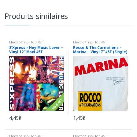
Produits similaires
Electro/Trip-Hop 45T
Electro/Trip-Hop 45T
S’Xpress – Hey Music Lover –
Rocco & The Carnations –
Vinyl 12″ Maxi 45T
Marina – Vinyl 7″ 45T (Single)
Maxi 45T
4,49
€
1,49
€
Electro/Trip-Hop 45T
Electro/Trip-Hop 45T