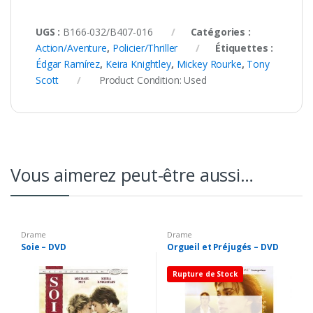
UGS :
B166-032/B407-016
Catégories :
Action/Aventure
,
Policier/Thriller
Étiquettes :
Édgar Ramírez
,
Keira Knightley
,
Mickey Rourke
,
Tony
Scott
Product Condition:
Used
Vous aimerez peut-être aussi…
Drame
Drame
Soie – DVD
Orgueil et Préjugés – DVD
Rupture de Stock