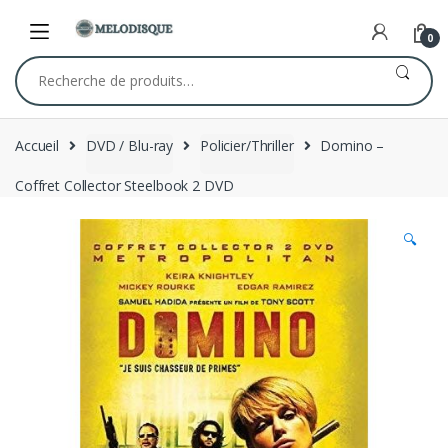
Skip
Skip
to
to
0
navigation
content
Recherche
pour :
Accueil
DVD / Blu-ray
Policier/Thriller
Domino –
Coffret Collector Steelbook 2 DVD
🔍