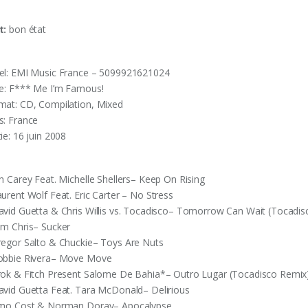
t:
bon état
el: EMI Music France – 5099921621024
ie: F*** Me I’m Famous!
mat: CD, Compilation, Mixed
s: France
ie: 16 juin 2008
an Carey Feat. Michelle Shellers– Keep On Rising
aurent Wolf Feat. Eric Carter – No Stress
avid Guetta & Chris Willis vs. Tocadisco– Tomorrow Can Wait (Tocadis
im Chris– Sucker
regor Salto & Chuckie– Toys Are Nuts
obbie Rivera– Move Move
rok & Fitch Present Salome De Bahia*– Outro Lugar (Tocadisco Remix
avid Guetta Feat. Tara McDonald– Delirious
rno Cost & Norman Doray– Apocalypse