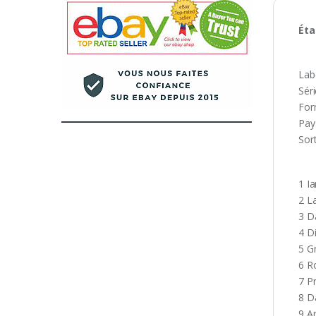
Éta
Lab
Sér
For
Pay
Sort
1 I
2 L
3 D
4 D
5 G
6 R
7 P
8 D
9 A