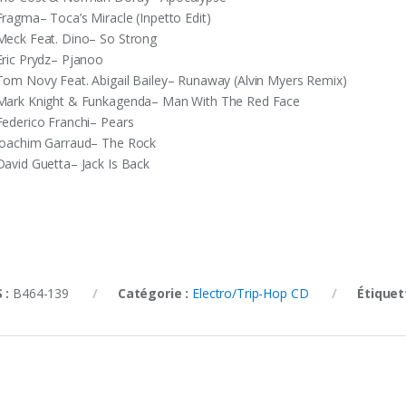
Fragma– Toca’s Miracle (Inpetto Edit)
Meck Feat. Dino– So Strong
Eric Prydz– Pjanoo
Tom Novy Feat. Abigail Bailey– Runaway (Alvin Myers Remix)
Mark Knight & Funkagenda– Man With The Red Face
Federico Franchi– Pears
Joachim Garraud– The Rock
David Guetta– Jack Is Back
 :
B464-139
Catégorie :
Electro/Trip-Hop CD
Étiquet