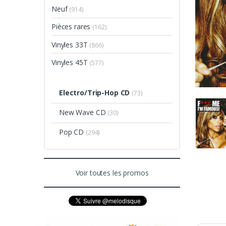
Neuf
(914)
Pièces rares
(162)
Vinyles 33T
(866)
Vinyles 45T
(577)
Electro/Trip-Hop CD
(73)
New Wave CD
(30)
Pop CD
(294)
Voir toutes les promos