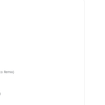
co Remix)
)