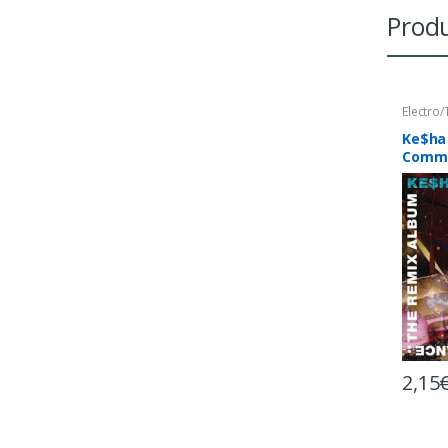
Produ
Electro
Ke$ha
Comma
You T
Album
2,15