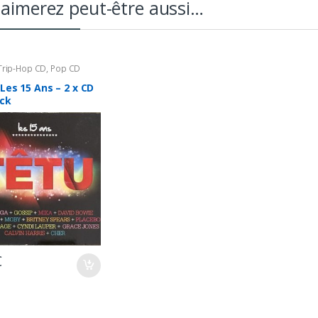
aimerez peut-être aussi…
/Trip-Hop CD
,
Pop CD
 Les 15 Ans – 2 x CD
ack
€