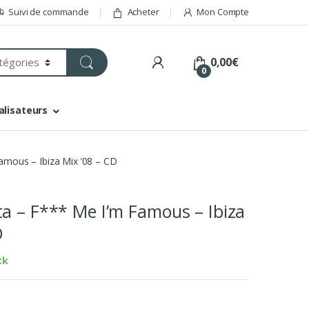
Suivi de commande
Acheter
Mon Compte
0,00
€
0
alisateurs
amous – Ibiza Mix ’08 – CD
a – F*** Me I’m Famous – Ibiza
D
ck