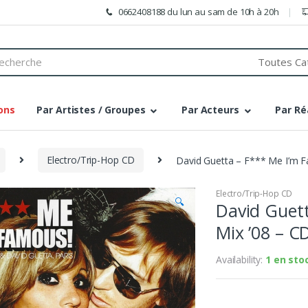
0662408188 du lun au sam de 10h à 20h
h
ons
Par Artistes / Groupes
Par Acteurs
Par Ré
Electro/Trip-Hop CD
David Guetta – F*** Me I’m F
Electro/Trip-Hop CD
🔍
David Guett
Mix ’08 – C
Availability:
1 en sto