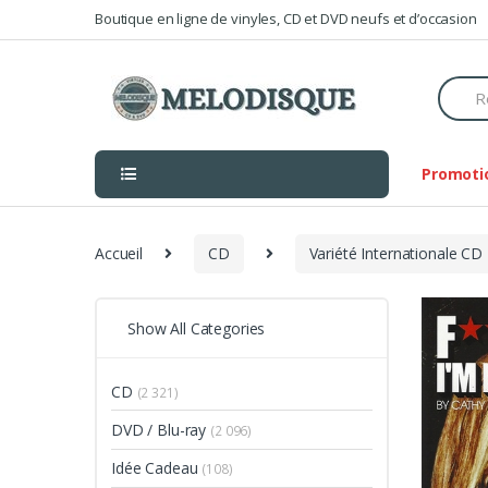
Skip
Skip
Boutique en ligne de vinyles, CD et DVD neufs et d’occasion
to
to
navigation
content
Searc
for:
Promoti
Accueil
CD
Variété Internationale CD
Show All Categories
CD
(2 321)
DVD / Blu-ray
(2 096)
Idée Cadeau
(108)