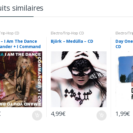
its similaires
/Trip-Hop CD
Electro/Trip-Hop CD
Electro/Tr
 – I Am The Dance
Björk – Medúlla – CD
Day One
nder + I Command
CD
o Dance: The Remix
 – CD
€
4,99
€
1,99
€