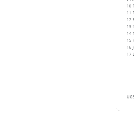
10 
11 
12 
13 
14 
15 
16 
17 
UGS