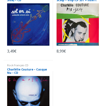
Sida) – CD
Scalp – Vinyl LP 33T + Insert
3,49
€
8,99
€
Rock Français CD
Charlélie Couture – Casque
Nu – CD