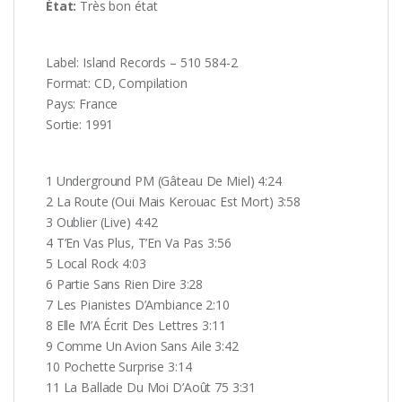
État:
Très
bon état
Label: Island Records – 510 584-2
Format: CD, Compilation
Pays: France
Sortie: 1991
1 Underground PM (Gâteau De Miel) 4:24
2 La Route (Oui Mais Kerouac Est Mort) 3:58
3 Oublier (Live) 4:42
4 T’En Vas Plus, T’En Va Pas 3:56
5 Local Rock 4:03
6 Partie Sans Rien Dire 3:28
7 Les Pianistes D’Ambiance 2:10
8 Elle M’A Écrit Des Lettres 3:11
9 Comme Un Avion Sans Aile 3:42
10 Pochette Surprise 3:14
11 La Ballade Du Moi D’Août 75 3:31