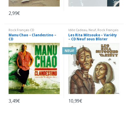
2,99
€
Rock Français CD
Idée Cadeau
,
Neuf
,
Rock Français
CD
,
Variété Française CD
Manu Chao – Clandestino –
Les Rita Mitsouko – Variéty
CD
– CD Neuf sous Blister
NEUF
3,49
€
10,99
€