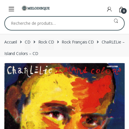
Skip
Skip
to
to
0
navigation
content
Recherche
pour :
Accueil
CD
Rock CD
Rock Français CD
ChaRLELie –
Island Colors – CD
🔍