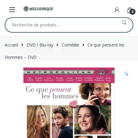
Skip
Skip
to
to
0
navigation
content
Recherche
pour :
Accueil
DVD / Blu-ray
Comédie
Ce que pensent les
Hommes – DVD
🔍