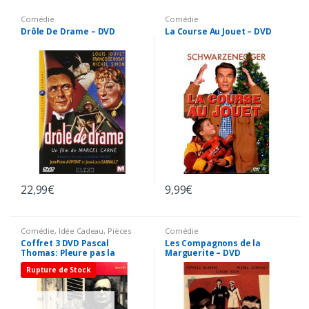
Comédie
Comédie
Drôle De Drame – DVD
La Course Au Jouet – DVD
22,99
€
9,99
€
Comédie
,
Idée Cadeau
,
Pièces
Comédie
rares
Coffret 3 DVD Pascal
Les Compagnons de la
Thomas: Pleure pas la
Marguerite – DVD
bouche pleine, Le chaud
Rupture de Stock
lapin, Les maris, les
femmes, les amants