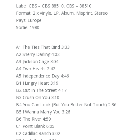
Label: CBS – CBS 88510, CBS – 88510
Format: 2 x Vinyle, LP, Album, Misprint, Stereo
Pays: Europe
Sortie: 1980
A1 The Ties That Bind 3:33
A2 Sherry Darling 4:02
A3 Jackson Cage 3:04
A4 Two Hearts 2:42
A5 Independence Day 4:46
B1 Hungry Heart 3:19
B2 Out In The Street 4:17
B3 Crush On You 3:10
B4 You Can Look (But You Better Not Touch) 2:36
B5 I Wanna Marry You 3:26
B6 The River 4:59
C1 Point Blank 6:05
C2 Cadillac Ranch 3:02