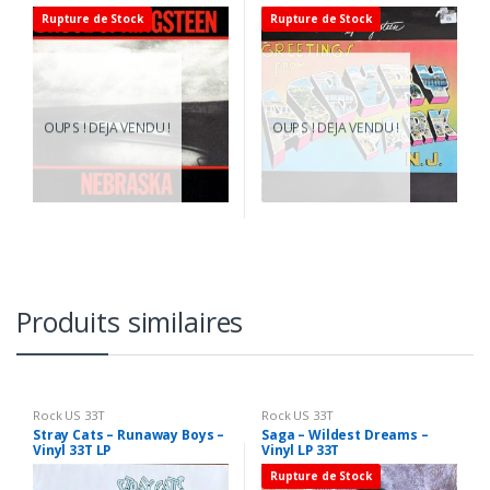
N.J. – Vinyl LP 33T
Rupture de Stock
Rupture de Stock
OUPS ! DEJA VENDU !
OUPS ! DEJA VENDU !
Produits similaires
Rock US 33T
Rock US 33T
Stray Cats – Runaway Boys –
Saga – Wildest Dreams –
Vinyl 33T LP
Vinyl LP 33T
Rupture de Stock