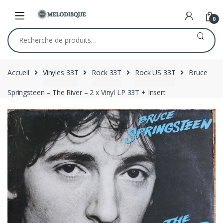
Skip
Skip
to
to
0
navigation
content
Recherche
pour :
Accueil
Vinyles 33T
Rock 33T
Rock US 33T
Bruce
Springsteen – The River – 2 x Vinyl LP 33T + Insert
🔍