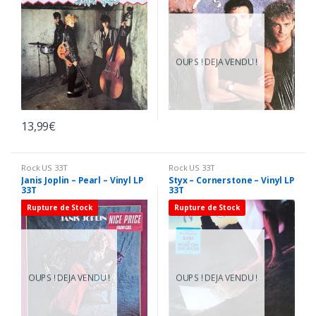
OUPS ! DEJA VENDU !
13,99
€
Rock US 33T
Rock US 33T
Janis Joplin – Pearl – Vinyl LP
Styx – Cornerstone – Vinyl LP
33T
33T
Rupture de Stock
Rupture de Stock
OUPS ! DEJA VENDU !
OUPS ! DEJA VENDU !