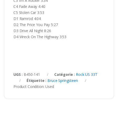
C3 I’m A Rocker 3:34
C4 Fade Away 4:40
C5 Stolen Car 3:53
D1 Ramrod 4:04
D2 The Price You Pay 5:27
D3 Drive All Night 8:26
D4 Wreck On The Highway 3:53
UGS :
B450-141
Catégorie :
Rock US 33T
Étiquette :
Bruce Springsteen
Product Condition:
Used