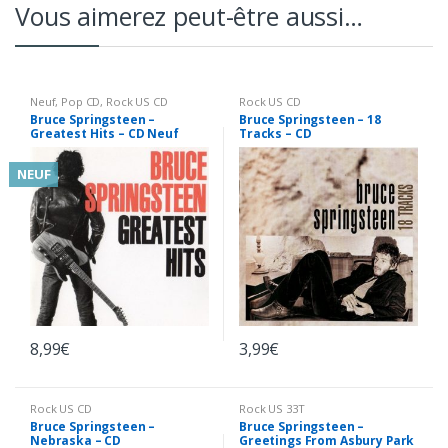
Vous aimerez peut-être aussi…
Neuf
,
Pop CD
,
Rock US CD
Rock US CD
Bruce Springsteen –
Bruce Springsteen – 18
Greatest Hits – CD Neuf
Tracks – CD
sous Blister
NEUF
8,99
€
3,99
€
Rock US CD
Rock US 33T
Bruce Springsteen –
Bruce Springsteen –
Nebraska – CD
Greetings From Asbury Park