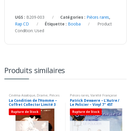
UGS :
B209-003
Catégories :
Pièces rares
,
Rap CD
Étiquette :
Booba
Product
Condition:
Used
Produits similaires
Cinéma Asiatique
,
Drame
,
Pièces
Pièces rares
,
Variété Française
rares
45T
La Condition de l’Homme –
Patrick Dewaere – L’Autre /
Coffret Collector Limité 3
Le Policier – Vinyl 7″ 45T
DVD
(Single)
Rupture de Stock
Rupture de Stock