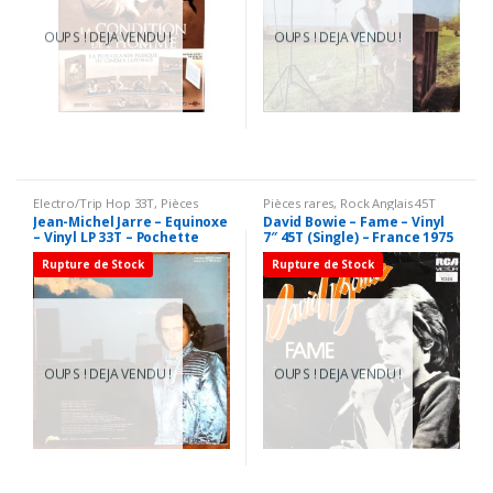
OUPS ! DEJA VENDU !
OUPS ! DEJA VENDU !
Electro/Trip Hop 33T
,
Pièces
Pièces rares
,
Rock Anglais 45T
rares
Jean-Michel Jarre – Equinoxe
David Bowie – Fame – Vinyl
– Vinyl LP 33T – Pochette
7″ 45T (Single) – France 1975
verso différente
Rupture de Stock
Rupture de Stock
OUPS ! DEJA VENDU !
OUPS ! DEJA VENDU !