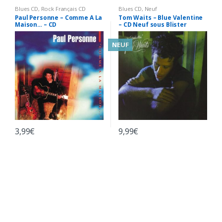
Blues CD
,
Rock Français CD
Blues CD
,
Neuf
Paul Personne – Comme A La
Tom Waits – Blue Valentine
Maison… – CD
– CD Neuf sous Blister
NEUF
3,99
€
9,99
€