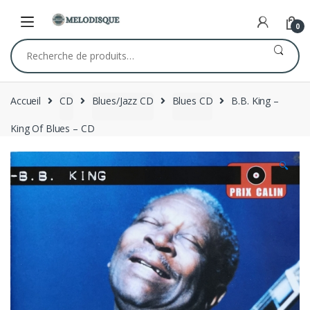
Skip
Skip
to
to
0
navigation
content
Recherche
pour :
Accueil
CD
Blues/Jazz CD
Blues CD
B.B. King –
King Of Blues – CD
🔍