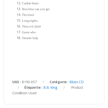
Catfish blues
How blue can you get
The letter
Long nights
That evil child
Guess who
Outside help
UGS :
B190-057
Catégorie :
Blues CD
Étiquette :
B.B. King
Product
Condition:
Used