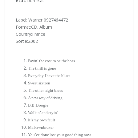
État:
bon état
Label: Warner 0927464472 ‎
Format:CD, Album
Country:France
Sortie:2002
Payin’ the cost to be the boss
The thrill is gone
Everyday I have the blues
Sweet sixteen
The other night blues
A new way of driving
B.B. Boogie
Walkin’ and cryin’
It’s my own fault
Mr. Pawnbroker
You’ve done lost your good thing now