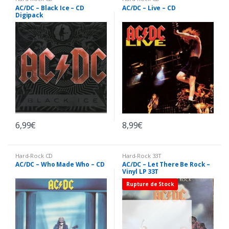
AC/DC – Black Ice – CD
AC/DC – Live – CD
Digipack
6,99
€
8,99
€
Hard-Rock CD
Hard-Rock 33T
AC/DC – Who Made Who – CD
AC/DC – Let There Be Rock –
Vinyl LP 33T
Rupture de Stock