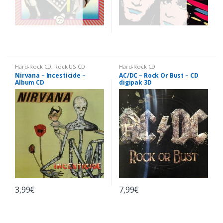
Hard-Rock CD
,
Rock US CD
Hard-Rock CD
Nirvana – Incesticide –
AC/DC – Rock Or Bust – CD
Album CD
digipak 3D
3,99
€
7,99
€