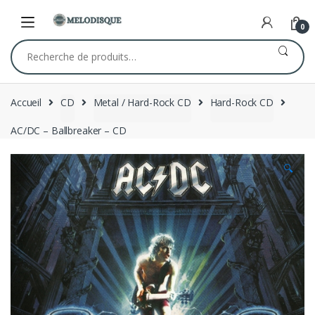
Skip
Skip
to
to
0
navigation
content
Recherche
pour :
Accueil
CD
Metal / Hard-Rock CD
Hard-Rock CD
AC/DC – Ballbreaker – CD
🔍