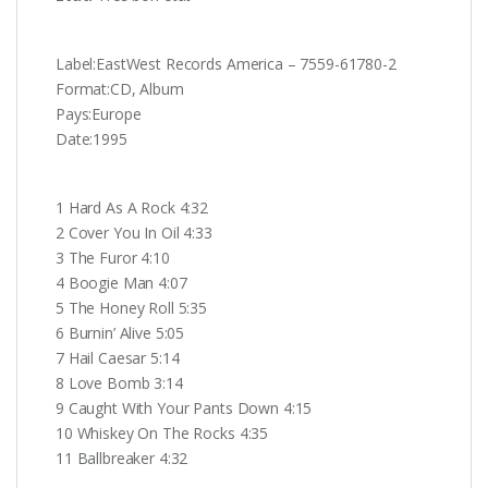
Label:EastWest Records America ‎– 7559-61780-2
Format:CD, Album
Pays:Europe
Date:1995
1 Hard As A Rock 4:32
2 Cover You In Oil 4:33
3 The Furor 4:10
4 Boogie Man 4:07
5 The Honey Roll 5:35
6 Burnin’ Alive 5:05
7 Hail Caesar 5:14
8 Love Bomb 3:14
9 Caught With Your Pants Down 4:15
10 Whiskey On The Rocks 4:35
11 Ballbreaker 4:32