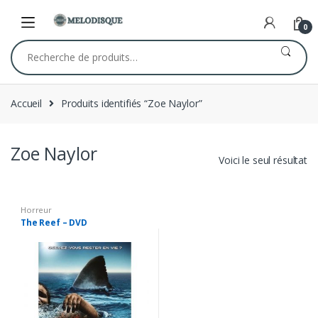
Skip
Skip
to
to
0
navigation
content
Recherche
pour :
Accueil
Produits identifiés “Zoe Naylor”
Zoe Naylor
Voici le seul résultat
Horreur
The Reef – DVD