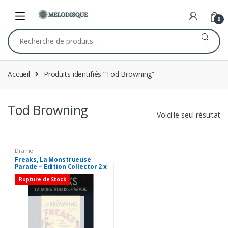
Skip
Skip
to
to
0
navigation
content
Recherche
pour :
Accueil
Produits identifiés “Tod Browning”
Tod Browning
Voici le seul résultat
Drame
Freaks, La Monstrueuse
Parade – Edition Collector 2 x
DVD
Rupture de Stock