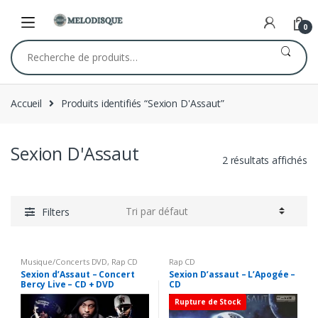
Skip
Skip
to
to
0
navigation
content
Recherche
pour :
Accueil
Produits identifiés “Sexion D'Assaut”
Sexion D'Assaut
2 résultats affichés
Filters
Musique/Concerts DVD
,
Rap CD
Rap CD
Sexion d’Assaut – Concert
Sexion D’assaut – L’Apogée –
Bercy Live – CD + DVD
CD
Rupture de Stock