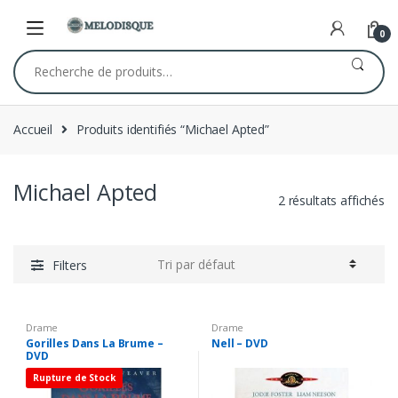
Skip
Skip
to
to
0
navigation
content
Recherche
pour :
Accueil
Produits identifiés “Michael Apted”
Michael Apted
2 résultats affichés
Filters
Drame
Drame
Gorilles Dans La Brume –
Nell – DVD
DVD
Rupture de Stock