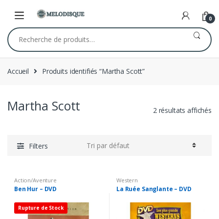
Skip
Skip
to
to
0
navigation
content
Recherche
pour :
Accueil
Produits identifiés “Martha Scott”
Martha Scott
2 résultats affichés
Filters
Action/Aventure
Western
Ben Hur – DVD
La Ruée Sanglante – DVD
Rupture de Stock