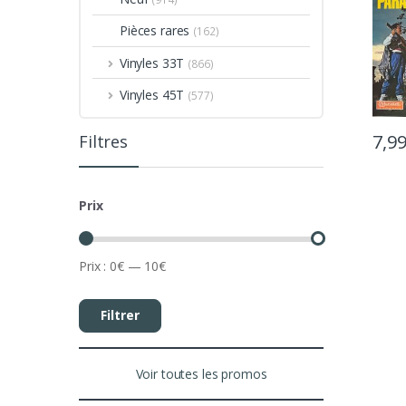
Pièces rares
(162)
Vinyles 33T
(866)
Vinyles 45T
(577)
7,9
Filtres
Prix
Prix :
0€
—
10€
Filtrer
Voir toutes les promos