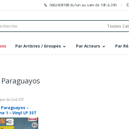
0662408188 du lun au sam de 10h à 20h
h
ons
Par Artistes / Groupes
Par Acteurs
Par Ré
3 Paraguayos
que du Sud 33T
3 Paraguayos –
e 1 – Vinyl LP 33T