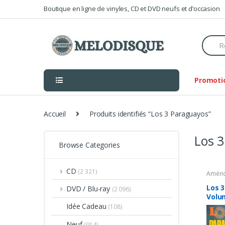
Skip
Skip
Boutique en ligne de vinyles, CD et DVD neufs et d’occasion
to
to
navigation
content
Searc
for:
Promoti
Accueil
Produits identifiés “Los 3 Paraguayos”
Los 
Browse Categories
CD
(2 321)
Améri
Los 
DVD / Blu-ray
(2 096)
Volum
Idée Cadeau
(108)
Neuf
(914)