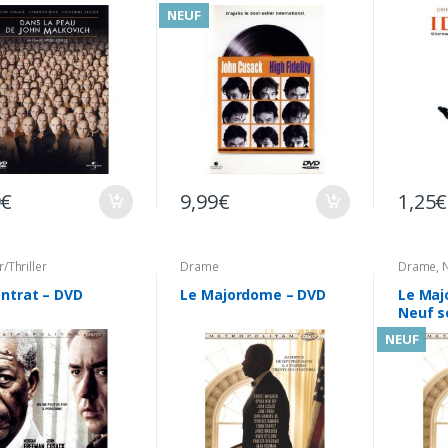
NEUF
9
€
9,99
€
1,25
€
r/Thriller
Drame
Drame
,
ontrat – DVD
Le Majordome – DVD
Le Maj
Neuf s
NEUF