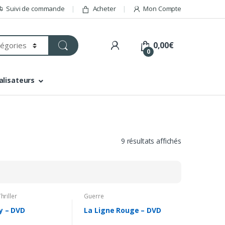
Suivi de commande
Acheter
Mon Compte
0,00
€
0
alisateurs
9 résultats affichés
hriller
Guerre
ty – DVD
La Ligne Rouge – DVD