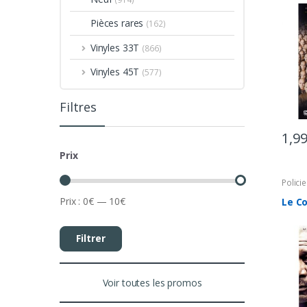
Pièces rares
(162)
Vinyles 33T
(866)
Vinyles 45T
(577)
Filtres
1,9
Prix
Policie
Prix :
0€
—
10€
Le C
Filtrer
Voir toutes les promos