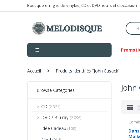
Skip
Skip
Boutique en ligne de vinyles, CD et DVD neufs et d’occasion
to
to
navigation
content
Searc
for:
Promoti
Accueil
Produits identifiés “John Cusack”
John
Browse Categories
CD
(2 321)
DVD / Blu-ray
(2 096)
Coméd
Idée Cadeau
(108)
Dans
Malk
Neuf
(914)