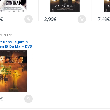
5
€
2,99
€
7,49
€
r/Thriller
t Dans Le Jardin
en Et Du Mal – DVD
5
€