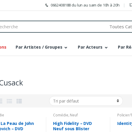
0662408188 du lun au sam de 10h à 20h
h
ons
Par Artistes / Groupes
Par Acteurs
Par Ré
 Cusack
ie
Comédie
,
Neuf
Policier/T
 La Peau de John
High Fidelity – DVD
Identi
ovich – DVD
Neuf sous Blister