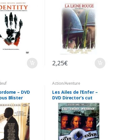
2,25
€
Neuf
Action/Aventure
ordome – DVD
Les Ailes de l’Enfer –
ous Blister
DVD Director’s cut