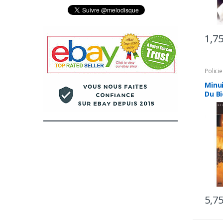
1,7
Policie
Minui
Du Bi
5,7