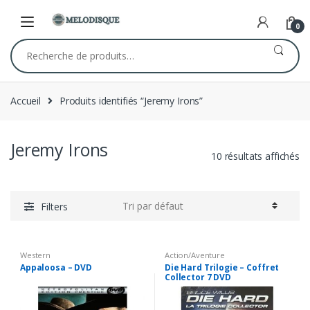
Skip
Skip
to
to
0
navigation
content
Recherche
pour :
Accueil
Produits identifiés “Jeremy Irons”
Jeremy Irons
10 résultats affichés
Filters
Western
Action/Aventure
Appaloosa – DVD
Die Hard Trilogie – Coffret
Collector 7 DVD