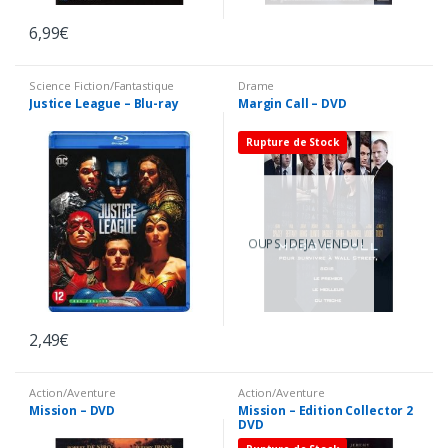
6,99
€
Science Fiction/Fantastique
Drame
Justice League – Blu-ray
Margin Call – DVD
Rupture de Stock
OUPS ! DEJA VENDU !
2,49
€
Action/Aventure
Action/Aventure
Mission – DVD
Mission – Edition Collector 2
DVD