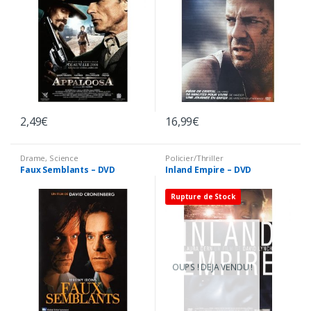
2,49
€
16,99
€
Drame
,
Science
Policier/Thriller
Fiction/Fantastique
Faux Semblants – DVD
Inland Empire – DVD
Rupture de Stock
OUPS ! DEJA VENDU !