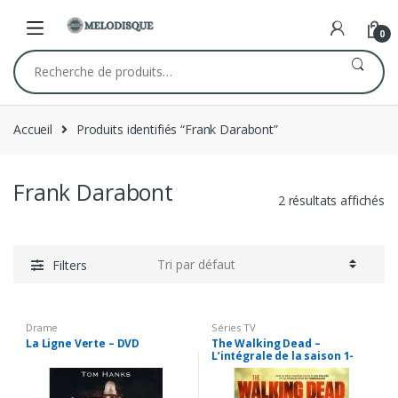
Skip
Skip
to
to
0
navigation
content
Recherche
pour :
Accueil
Produits identifiés “Frank Darabont”
Frank Darabont
2 résultats affichés
Filters
Drame
Séries TV
La Ligne Verte – DVD
The Walking Dead –
L’intégrale de la saison 1-
Coffret 2 DVD