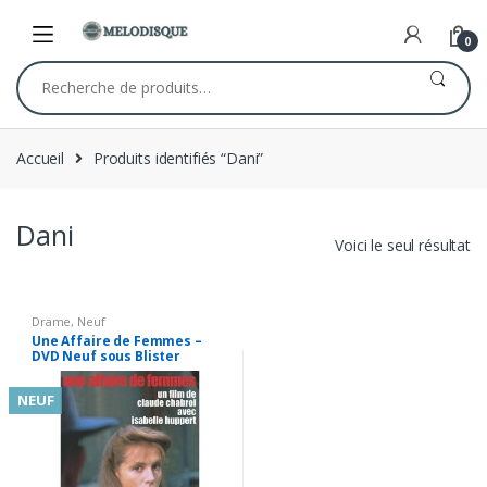
Skip
Skip
to
to
0
navigation
content
Recherche
pour :
Accueil
Produits identifiés “Dani”
Dani
Voici le seul résultat
Drame
,
Neuf
Une Affaire de Femmes –
DVD Neuf sous Blister
NEUF